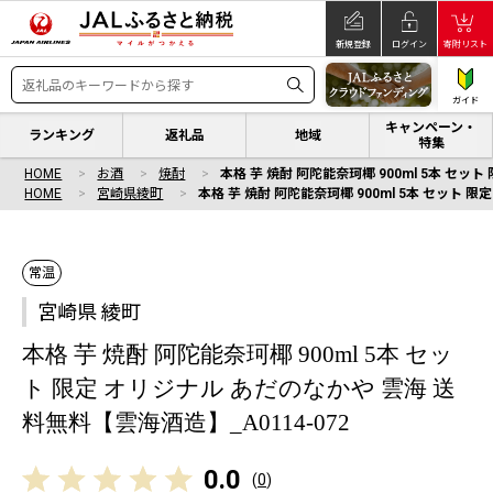
新規登録
ログイン
寄附リスト
ガイド
キャンペーン・
ランキング
返礼品
地域
特集
HOME
お酒
焼酎
本格 芋 焼酎 阿陀能奈珂椰 900ml 5本 セッ
HOME
宮崎県綾町
本格 芋 焼酎 阿陀能奈珂椰 900ml 5本 セット 
常温
宮崎県 綾町
本格 芋 焼酎 阿陀能奈珂椰 900ml 5本 セッ
ト 限定 オリジナル あだのなかや 雲海 送
料無料【雲海酒造】_A0114-072
0.0
(
0
)