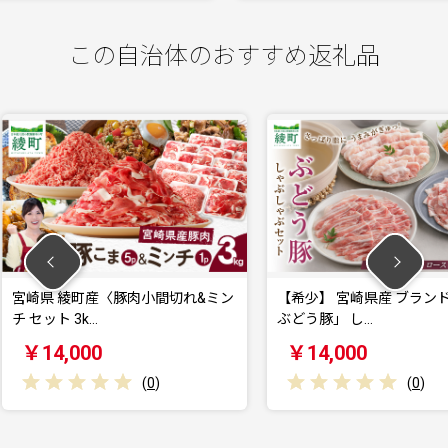
この自治体のおすすめ返礼品
小間切れ&ミン
【希少】 宮崎県産 ブランド豚 「綾
日時指
ぶどう豚」 し…
（サイ
￥14,000
￥20
(
0
)
(
0
)