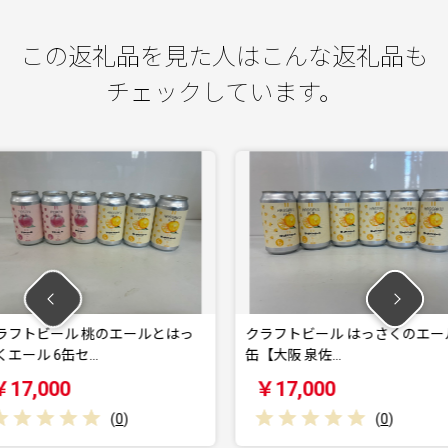
この返礼品を見た人はこんな返礼品も
チェックしています。
エールとはっ
クラフトビール はっさくのエール 6
クラフト
缶【大阪 泉佐…
阪 泉佐野
￥17,000
￥17,
0
)
(
0
)