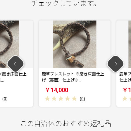
チェックしています。
き床面仕上
鹿革ブレスレット ※磨き床面仕上
鹿革ブレス
げ（裏面）仕上げ※…
仕上げ※【
￥14,000
￥14,0
(
0
)
この自治体のおすすめ返礼品