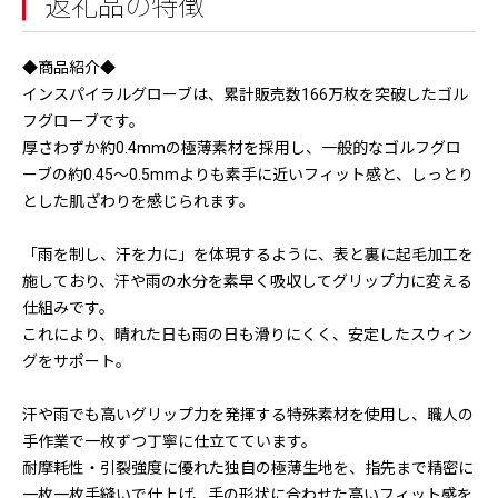
返礼品の特徴
◆商品紹介◆
インスパイラルグローブは、累計販売数166万枚を突破したゴル
フグローブです。
厚さわずか約0.4mmの極薄素材を採用し、一般的なゴルフグロ
ーブの約0.45〜0.5mmよりも素手に近いフィット感と、しっとり
とした肌ざわりを感じられます。
「雨を制し、汗を力に」を体現するように、表と裏に起毛加工を
施しており、汗や雨の水分を素早く吸収してグリップ力に変える
仕組みです。
これにより、晴れた日も雨の日も滑りにくく、安定したスウィン
グをサポート。
汗や雨でも高いグリップ力を発揮する特殊素材を使用し、職人の
手作業で一枚ずつ丁寧に仕立てています。
耐摩耗性・引裂強度に優れた独自の極薄生地を、指先まで精密に
一枚一枚手縫いで仕上げ、手の形状に合わせた高いフィット感を