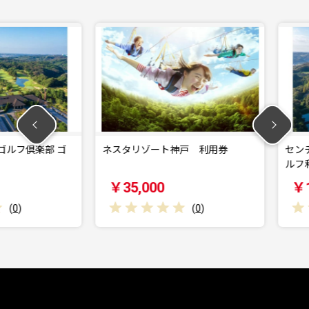
倶楽部 ゴ
ネスタリゾート神戸 利用券
センチュリ
ルフ利用券
￥35,000
￥10,0
(
0
)