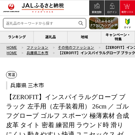
新規登録
ログイン
寄附リスト
ガイド
キャンペーン・
ランキング
返礼品
地域
特集
HOME
ファッション
その他のファッション
【ZEROFIT】イ
HOME
兵庫県三木市
【ZEROFIT】インスパイラルグローブ ブラック
常温
兵庫県 三木市
【ZEROFIT】インスパイラルグローブ ブ
ラック 左手用（左手装着用） 26cm ／ ゴル
フグローブ ゴルフ スポーツ 極薄素材 合成
皮革 タイト 密着 練習用 ラウンド時 滑り
にくい 動きやすい 快適 ユニセックス ゼ