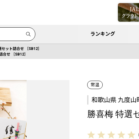
ランキング
選セット詰合せ ［SB12］
合せ ［SB12］
常温
和歌山県 九度山
勝喜梅 特選セ