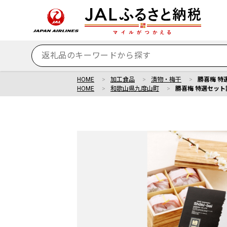
HOME
加工食品
漬物・梅干
勝喜梅 特
HOME
和歌山県九度山町
勝喜梅 特選セット詰