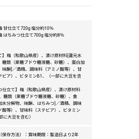
 甘仕立て720g 塩分約10％
 はちみつ仕立て700g 塩分約8％
て】梅（和歌山県産）、漬け原材料[還元水
、糖類（果糖ブドウ糖液糖、砂糖）、蛋白加
、味醂]／酒精、調味料（アミノ酸等）、甘
テビア）、ビタミンB1、（一部に大豆を含
つ仕立て】梅（和歌山県産）、漬け原材料
飴、糖類（果糖ブドウ糖液糖、砂糖）、食
加水分解物、味醂、はちみつ]／酒精、調味
ノ酸等）、甘味料（ステビア）、ビタミン
一部に大豆を含む）
（保存方法）：賞味期限：製造日より2年