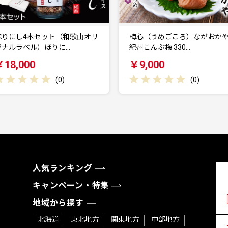
梅心（うめごころ）ながおかや
【1kg×1包】 入浴剤 ハリープ
紀州こんぶ梅 330…
ス（H++）
￥9,000
￥10,000
(
0
)
(
0
)
人気ランキング
キャンペーン・特集
地域から探す
北海道
東北地方
関東地方
中部地方