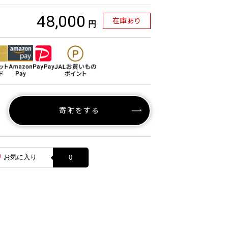
48,000
在庫あり
円
寄附をする
お気に入り
0