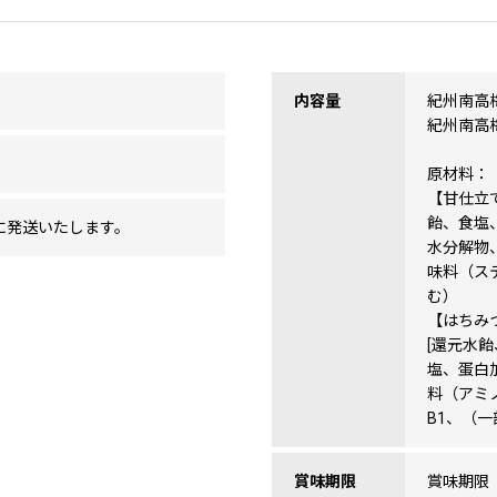
内容量
紀州南高梅
紀州南高梅
原材料：
【甘仕立
飴、食塩
に発送いたします。
水分解物
味料（ス
む）
【はちみ
[還元水
塩、蛋白
料（アミ
B1、（
賞味期限
賞味期限