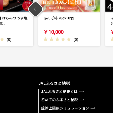
10個
ほりにし4本セット（和歌山オリ
ジナルラベル）ほりに…
￥18,000
(
0
)
(
0
)
JALふるさと納税
JALふるさと納税とは
初めてのふるさと納税
控除上限額シミュレーション