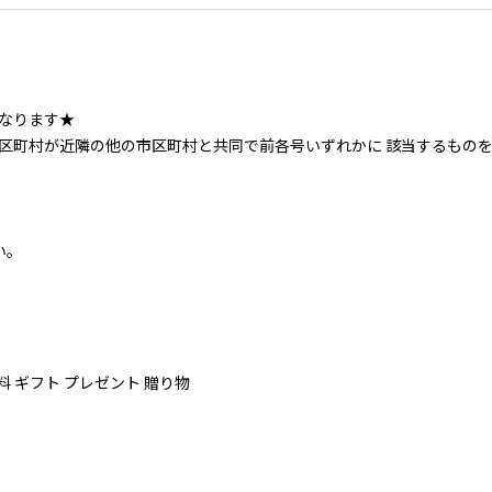
なります★
「市区町村が近隣の他の市区町村と共同で前各号いずれかに 該当するも
い。
料 ギフト プレゼント 贈り物