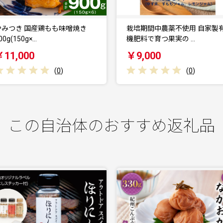
栽培期間中農薬不使用 自家製有
自家製完熟レモン使用 素材を
機肥料で育つ果実の …
わうレモンジャム＆レ…
￥9,000
￥12,000
(
0
)
(
0
)
この自治体のおすすめ返礼品