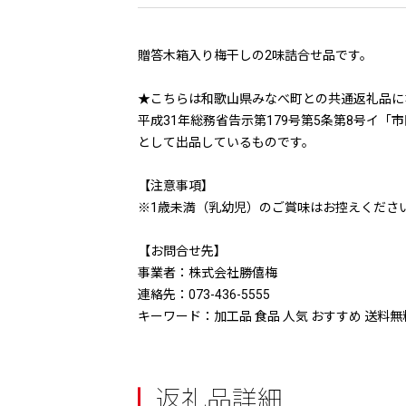
贈答木箱入り梅干しの2味詰合せ品です。
★こちらは和歌山県みなべ町との共通返礼品に
平成31年総務省告示第179号第5条第8号イ
として出品しているものです。
【注意事項】
※1歳未満（乳幼児）のご賞味はお控えくださ
【お問合せ先】
事業者：株式会社勝僖梅
連絡先：073-436-5555
キーワード：加工品 食品 人気 おすすめ 送料無
返礼品詳細