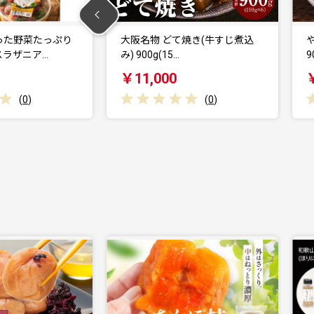
焼き(牛すじ煮込
やみつき 国産鶏もも味噌焼き
900g(150g×…
￥11,000
(
0
)
(
0
)