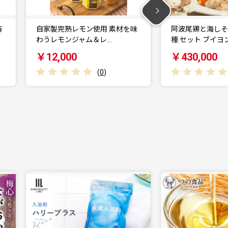
味
阿波尾鶏と海しそのリゾット 2
阿波尾鶏と海しそ
種 セット ブイヨン…
食 セット 生クリ
￥430,000
￥220,000
(
0
)