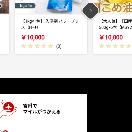
ラ
【大人気】【国産】こめ油
アルカリ化 玉子 
500g×6本【MS92…
40個入 (3…
￥10,000
￥6,000
(
0
)
寄附で
マイルがつかえる