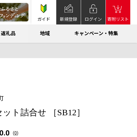
ガイド
新規登録
ログイン
寄附リスト
返礼品
地域
キャンペーン・特集
町
ット詰合せ ［SB12］
0.0
(
0
)