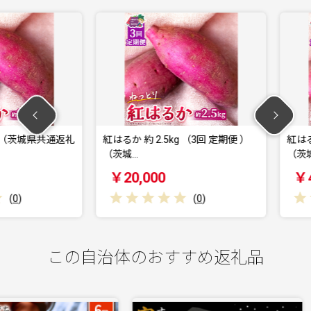
茨城県共通返礼
紅はるか 約 2.5kg （3回 定期便 ）
紅はるか 約 
（茨城…
（茨城…
￥20,000
￥40,0
(
0
)
この自治体のおすすめ返礼品