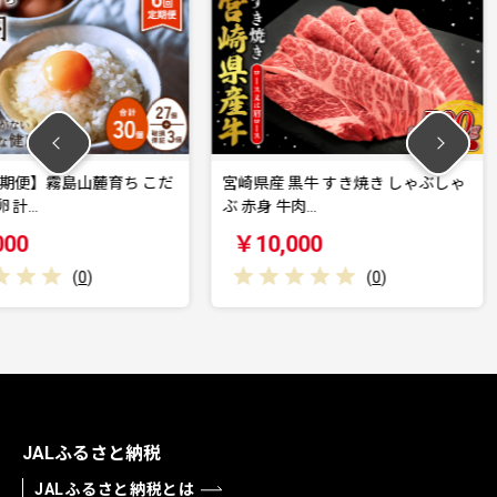
麓育ち こだ
宮崎県産 黒牛 すき焼き しゃぶしゃ
えびの高原
ぶ 赤身 牛肉…
ー155g×1
￥10,000
￥13,0
(
0
)
JALふるさと納税
JALふるさと納税とは