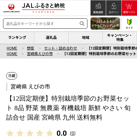
新規登録
ログイン
寄附リスト
ガイド
キャンペーン・
ランキング
返礼品
地域
特集
HOME
野菜
セット・詰め合わせ
【12回定期便】特別栽培季節のお
HOME
宮崎県えびの市
【12回定期便】特別栽培季節のお野菜セット 8品
冷蔵
宮崎県 えびの市
【12回定期便】特別栽培季節のお野菜セッ
ト 8品 野菜 無農薬 有機栽培 新鮮 やさい 旬
詰合せ 国産 宮崎県 九州 送料無料
0.0
(
0
)