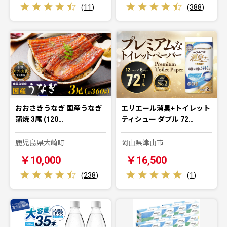
(
11
)
(
388
)
おおさきうなぎ 国産うなぎ
エリエール消臭+トイレット
蒲焼 3尾 (120…
ティシュー ダブル 72…
鹿児島県大崎町
岡山県津山市
￥10,000
￥16,500
(
238
)
(
1
)