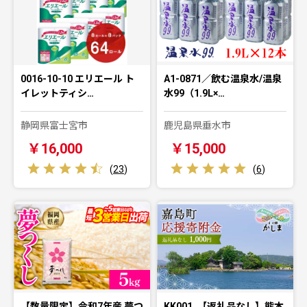
0016-10-10 エリエール ト
A1-0871／飲む温泉水/温泉
イレットティシ…
水99（1.9L×…
静岡県富士宮市
鹿児島県垂水市
￥16,000
￥15,000
(
23
)
(
6
)
【数量限定】令和7年産 夢つ
KK001_【返礼品なし】熊本