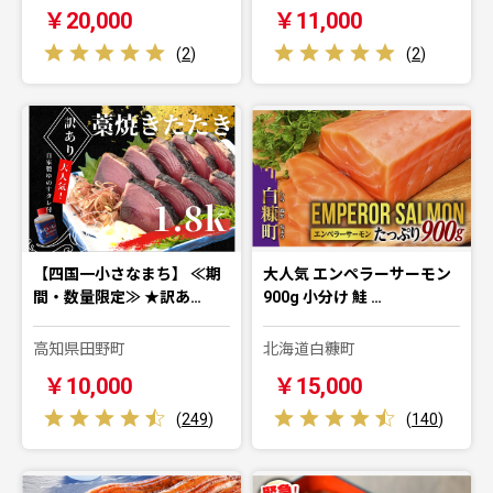
￥20,000
￥11,000
(
2
)
(
2
)
【四国一小さなまち】 ≪期
大人気 エンペラーサーモン
間・数量限定≫ ★訳あ…
900g 小分け 鮭 …
高知県田野町
北海道白糠町
￥10,000
￥15,000
(
249
)
(
140
)