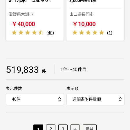
定【冷凍】【JALラウ…
3,000円分×1枚
愛媛県大洲市
山口県長門市
￥40,000
￥10,000
(
40
)
(
1
)
519,833
｜
1件～40件目
件
表示件数
表示順
2
3
最後
1