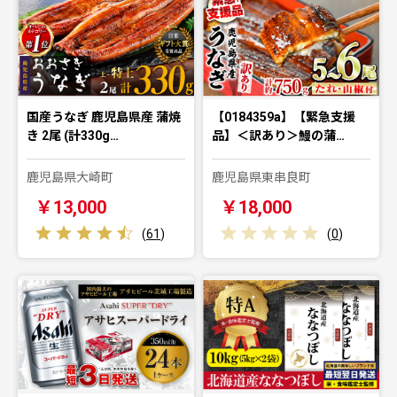
国産うなぎ 鹿児島県産 蒲焼
【0184359a】【緊急支援
き 2尾 (計330g…
品】＜訳あり＞鰻の蒲…
鹿児島県大崎町
鹿児島県東串良町
￥13,000
￥18,000
(
61
)
(
0
)