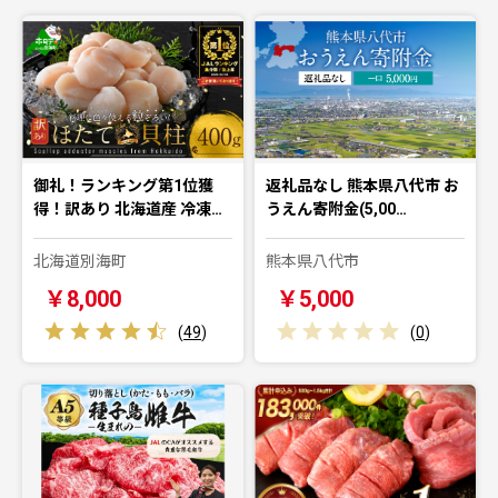
御礼！ランキング第1位獲
返礼品なし 熊本県八代市 お
得！訳あり 北海道産 冷凍…
うえん寄附金(5,00…
北海道別海町
熊本県八代市
￥8,000
￥5,000
(
49
)
(
0
)