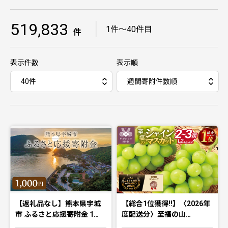
519,833
｜
1件〜40件目
件
表示件数
表示順
【返礼品なし】熊本県宇城
【総合1位獲得!!】〈2026年
市 ふるさと応援寄附金 1…
度配送分〉至福の山…