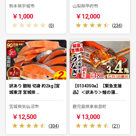
熊本県宇城市
山梨県甲府市
￥1,000
￥12,000
(
0
)
(
234
)
訳あり 銀鮭 切身 約2kg [宮
【0134350a】【緊急支援
城東洋 宮城県 …
品】＜訳あり＞鰻の蒲…
宮城県気仙沼市
鹿児島県東串良町
￥12,500
￥13,000
(
304
)
(
21
)