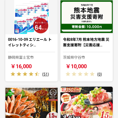
0016-10-09 エリエール ト
令和8年7月 熊本地方地震 災
イレットティシ…
害支援寄附【災害応援…
静岡県富士宮市
茨城県守谷市
￥16,000
￥10,000
(
51
)
(
0
)