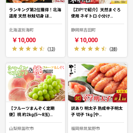
ランキング第2位獲得！北海
【ZIP!で紹介】天然まぐろ
道産 天然 秋鮭切身 ほ…
使用 ネギトロ 小分け…
北海道別海町
静岡県吉田町
￥10,000
￥10,000
(
13
)
(
38
)
【フルーツまんぞく定期
訳あり 明太子 熟成辛子明太
便】桃 約2kg(5～8玉)…
子 切子 1kg [や…
山梨県笛吹市
福岡県筑紫野市