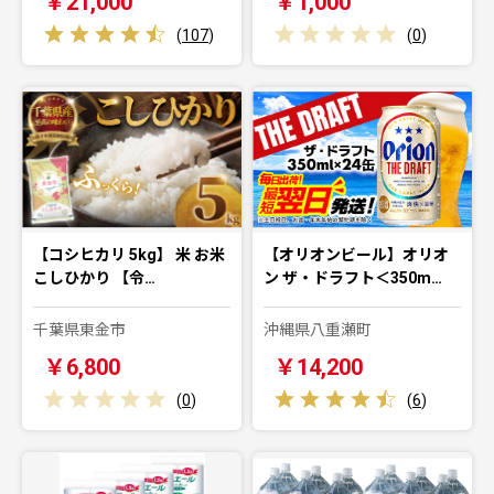
￥21,000
￥1,000
(
107
)
(
0
)
【コシヒカリ 5kg】 米 お米
【オリオンビール】オリオ
こしひかり 【令…
ン ザ・ドラフト＜350m…
千葉県東金市
沖縄県八重瀬町
￥6,800
￥14,200
(
0
)
(
6
)