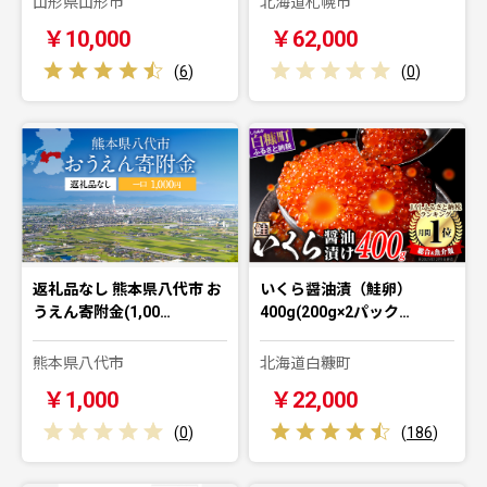
山形県山形市
北海道札幌市
￥10,000
￥62,000
(
6
)
(
0
)
返礼品なし 熊本県八代市 お
いくら醤油漬（鮭卵）
うえん寄附金(1,00…
400g(200g×2パック…
熊本県八代市
北海道白糠町
￥1,000
￥22,000
(
0
)
(
186
)