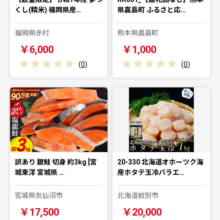
くし(精米) 福岡県産…
県嘉島町 ふるさと応…
福岡県赤村
熊本県嘉島町
￥6,000
￥1,000
(
0
)
(
0
)
訳あり 銀鮭 切身 約3kg [宮
20-330 北海道オホーツク海
城東洋 宮城県 …
産ホタテ玉冷バラエ…
宮城県気仙沼市
北海道紋別市
￥17,500
￥20,000