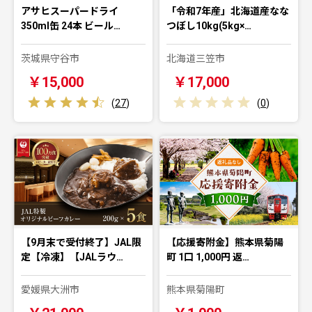
アサヒスーパードライ
「令和7年産」北海道産なな
350ml缶 24本 ビール…
つぼし10kg(5kg×…
茨城県守谷市
北海道三笠市
￥15,000
￥17,000
(
27
)
(
0
)
【9月末で受付終了】JAL限
【応援寄附金】熊本県菊陽
定【冷凍】【JALラウ…
町 1口 1,000円 返…
愛媛県大洲市
熊本県菊陽町