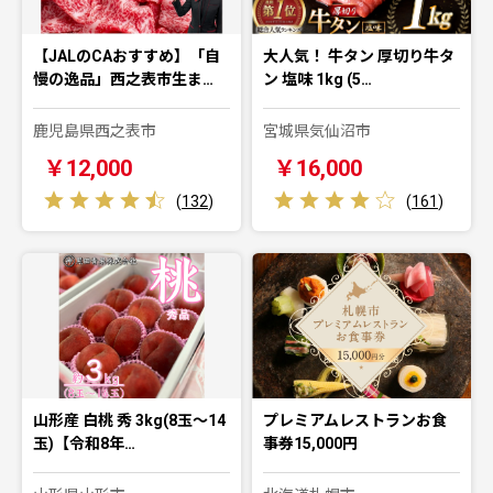
【JALのCAおすすめ】「自
大人気！ 牛タン 厚切り牛タ
慢の逸品」西之表市生ま…
ン 塩味 1kg (5…
鹿児島県西之表市
宮城県気仙沼市
￥12,000
￥16,000
(
132
)
(
161
)
山形産 白桃 秀 3kg(8玉～14
プレミアムレストランお食
玉)【令和8年…
事券15,000円