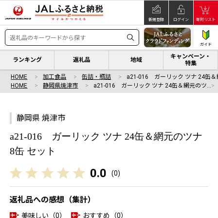
新規登録
ログイン
寄附リスト
ガイド
キャンペーン・
ランキング
返礼品
地域
特集
HOME
加工食品
缶詰・瓶詰
a21-016 ガーリック ツナ 24缶
HOME
静岡県焼津市
a21-016 ガーリック ツナ 24缶＆網元のツ…
静岡県 焼津市
a21-016 ガーリック ツナ 24缶＆網元のツナ
8缶 セット
0.0
(
0
)
返礼品への感想（集計）
美味しい（0）
おすすめ（0）