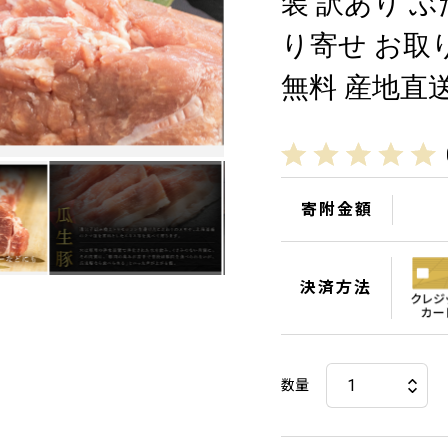
装 訳あり ぶ
り寄せ お取
無料 産地直送 
寄附金額
決済方法
数量