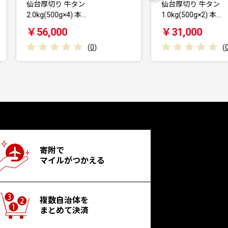
仙台厚切り 牛タン
仙台厚切り 牛タン 
1.0kg(500g×2) 本…
塩味 肉厚…
￥31,000
￥18,500
(
0
)
寄附で
マイルがつかえる
複数自治体を
まとめて決済