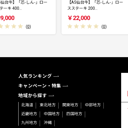
【A5仙台牛】「芯-しん-」ロー
仙台厚切り 牛タン
スステーキ 200…
2.0kg(500g×4) 本…
￥22,000
￥56,000
(
0
)
(
0
)
人気ランキング
キャンペーン・特集
地域から探す
北海道
東北地方
関東地方
中部地方
近畿地方
中国地方
四国地方
九州地方
沖縄