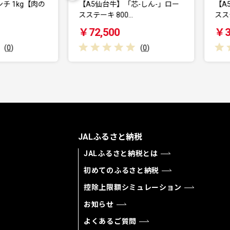
「芯-しん-」ロー
【A5仙台牛】「芯-しん-」ロー
0…
スステーキ 400…
￥39,000
(
0
)
(
0
)
JALふるさと納税
JALふるさと納税とは
初めてのふるさと納税
控除上限額シミュレーション
お知らせ
よくあるご質問