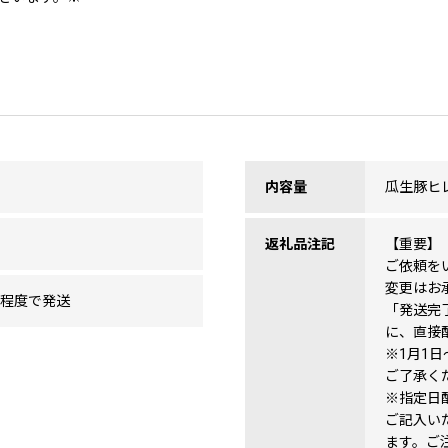
内容量
瓜生豚ヒレ
返礼品注記
【重要】
ご依頼を
変更はお
間程度で発送
「発送完
に、直接
※1月1
ご了承く
※指定日
ご記入い
ます。ご