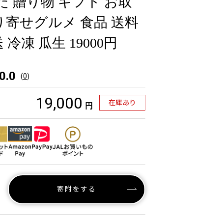
た 贈り物 ギフト お取
り寄せグルメ 食品 送料
冷凍 瓜生 19000円
0.0
(
0
)
19,000
在庫あり
円
寄附をする