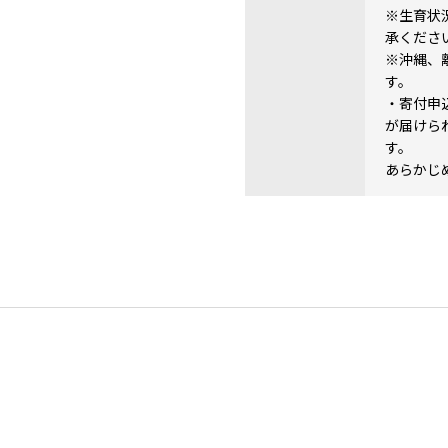
※生育状
承くださ
※沖縄、
す。
・寄付申
が届けら
す。
あらかじ