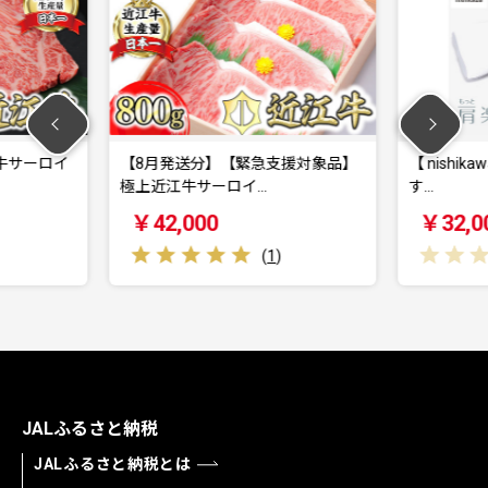
】【緊急支援対象品】
【 nishikawa/西川 】New 医師がす
【
ーロイ…
す…
￥32,000
(
1
)
(
0
)
JALふるさと納税
JALふるさと納税とは