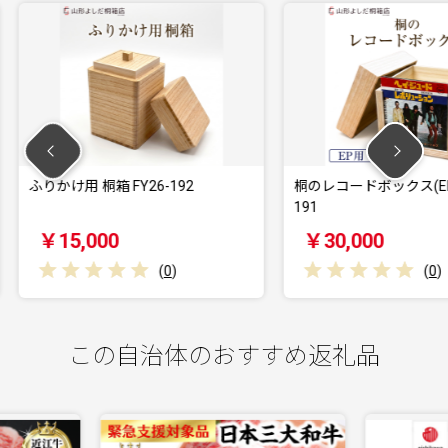
-192
桐のレコードボックス(EP用) FY26-
桐のレコ
191
190
￥30,000
￥55
(
0
)
(
0
)
この自治体のおすすめ返礼品