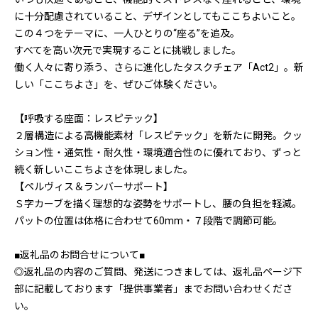
に十分配慮されていること、デザインとしてもここちよいこと。
この４つをテーマに、一人ひとりの“座る”を追及。
すべてを高い次元で実現することに挑戦しました。
働く人々に寄り添う、さらに進化したタスクチェア「Act2」。新
しい「ここちよさ」を、ぜひご体験ください。
【呼吸する座面：レスピテック】
２層構造による高機能素材「レスピテック」を新たに開発。クッ
ション性・通気性・耐久性・環境適合性のに優れており、ずっと
続く新しいここちよさを体現しました。
【ペルヴィス＆ランバーサポート】
Ｓ字カーブを描く理想的な姿勢をサポートし、腰の負担を軽減。
パットの位置は体格に合わせて60mm・７段階で調節可能。
■返礼品のお問合せについて■
◎返礼品の内容のご質問、発送につきましては、返礼品ページ下
部に記載しております「提供事業者」までお問い合わせくださ
い。