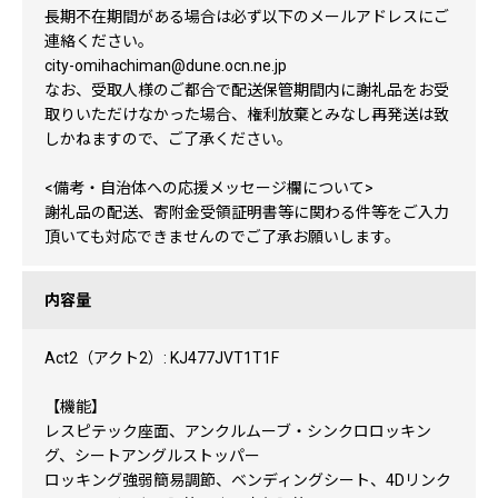
長期不在期間がある場合は必ず以下のメールアドレスにご
連絡ください。
city-omihachiman@dune.ocn.ne.jp
なお、受取人様のご都合で配送保管期間内に謝礼品をお受
取りいただけなかった場合、権利放棄とみなし再発送は致
しかねますので、ご了承ください。
<備考・自治体への応援メッセージ欄について>
謝礼品の配送、寄附金受領証明書等に関わる件等をご入力
頂いても対応できませんのでご了承お願いします。
内容量
Act2（アクト2）: KJ477JVT1T1F
【機能】
レスピテック座面、アンクルムーブ・シンクロロッキン
グ、シートアングルストッパー
ロッキング強弱簡易調節、ベンディングシート、4Dリンク