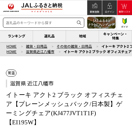
新規登録
ログイン
寄附リスト
ガイド
キャンペーン・
ランキング
返礼品
地域
特集
HOME
雑貨・日用品
その他の雑貨・日用品
イトーキ アクト2 
HOME
滋賀県近江八幡市
イトーキ アクト2 ブラック オフィスチェア【
常温
滋賀県 近江八幡市
イトーキ アクト2 ブラック オフィスチェ
ア【プレーンメッシュバック/日本製】ゲ
ーミングチェア(KJ477JVT1T1F)
【EI195W】