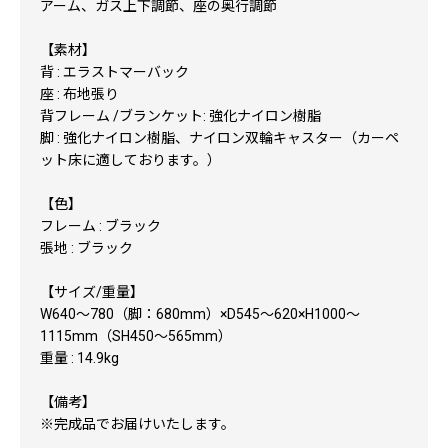
アーム、ガス上下調節、座の奥行調節
【素材】
背 : エラストマーバック
座 : 布地張り
背フレーム /ブランケット: 強化ナイロン樹脂
脚 : 強化ナイロン樹脂、ナイロン双輪キャスター（カーペ
ット床に適しております。）
【色】
フレーム : ブラック
張地 : ブラック
【サイズ/重量】
W640～780（脚：680mm）×D545～620×H1000～
1115mm（SH450～565mm）
重量 : 14.9kg
【備考】
※完成品でお届けいたします。