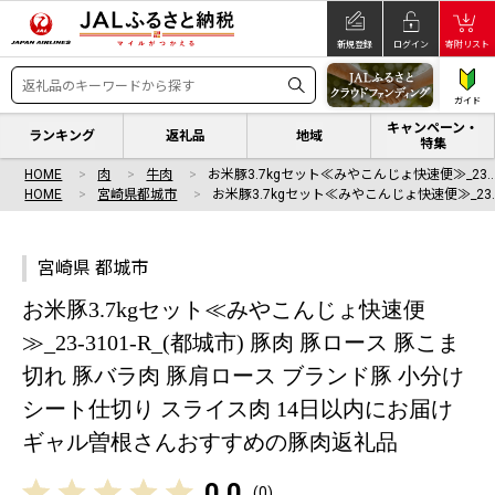
新規登録
ログイン
寄附リスト
ガイド
キャンペーン・
ランキング
返礼品
地域
特集
HOME
肉
牛肉
お米豚3.7kgセット≪みやこんじょ快速便≫_23
HOME
宮崎県都城市
お米豚3.7kgセット≪みやこんじょ快速便≫_23
宮崎県 都城市
お米豚3.7kgセット≪みやこんじょ快速便
≫_23-3101-R_(都城市) 豚肉 豚ロース 豚こま
切れ 豚バラ肉 豚肩ロース ブランド豚 小分け
シート仕切り スライス肉 14日以内にお届け
ギャル曽根さんおすすめの豚肉返礼品
0.0
(
0
)