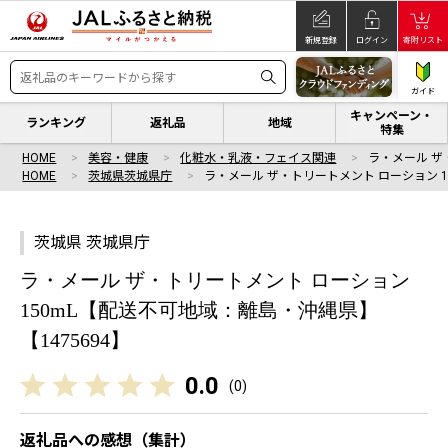
新規登録
ログイン
寄附リスト
ガイド
キャンペーン・
ランキング
返礼品
地域
特集
HOME
美容・健康
化粧水・乳液・フェイス関連
ラ・メール ザ
HOME
茨城県茨城県庁
ラ・メール ザ・トリートメント ローション 1
茨城県 茨城県庁
ラ・メール ザ・トリートメント ローション
150mL【配送不可地域：離島・沖縄県】
【1475694】
0.0
(
0
)
返礼品への感想（集計）