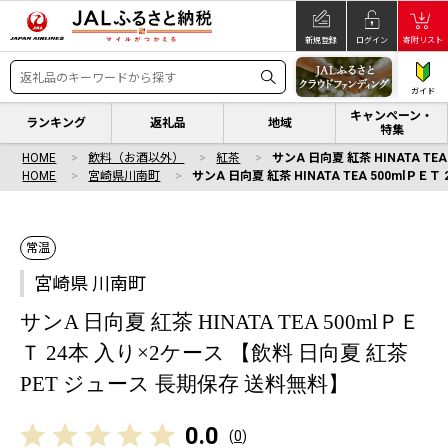
新規登録
ログイン
寄附リスト
ガイド
キャンペーン・
ランキング
返礼品
地域
特集
HOME
飲料（お酒以外）
紅茶
サンA 日向夏 紅茶 HINATA T
HOME
宮崎県川南町
サンA 日向夏 紅茶 HINATA TEA 500mlＰ
常温
宮崎県 川南町
サンA 日向夏 紅茶 HINATA TEA 500mlＰＥ
Ｔ 24本 入り×2ケース 【飲料 日向夏 紅茶
PET ジュース 長期保存 送料無料】
0.0
(
0
)