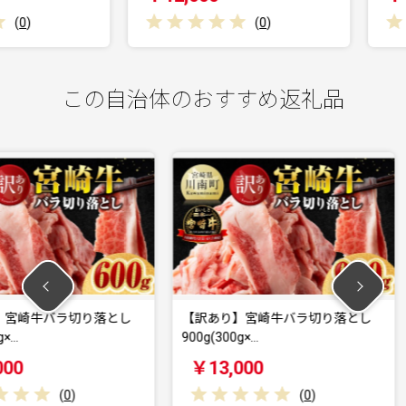
(
0
)
この自治体のおすすめ返礼品
切り落とし
【訳あり】宮崎牛バラ切り落とし
宮崎県産
900g(300g×…
コロッケ2
￥13,000
￥20,0
(
0
)