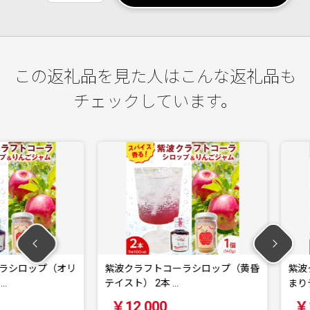
この返礼品を見た人はこんな返礼品も
チェックしています。
ロップ（オリ
紫波クラフトコーラシロップ（黄昏
紫波クラフ
テイスト） 2本 …
まりテイスト
￥12,000
￥12,0