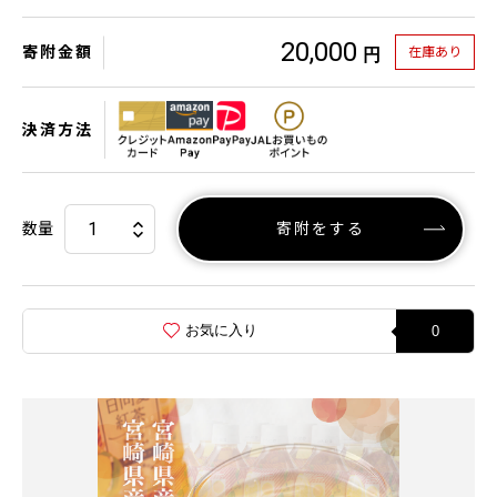
20,000
寄附金額
在庫あり
円
決済方法
数量
寄附をする
お気に入り
0