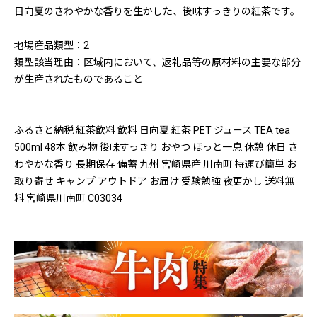
日向夏のさわやかな香りを生かした、後味すっきりの紅茶です。
地場産品類型：2
類型該当理由：区域内において、返礼品等の原材料の主要な部分
が生産されたものであること
ふるさと納税 紅茶飲料 飲料 日向夏 紅茶 PET ジュース TEA tea
500ml 48本 飲み物 後味すっきり おやつ ほっと一息 休憩 休日 さ
わやかな香り 長期保存 備蓄 九州 宮崎県産 川南町 持運び簡単 お
取り寄せ キャンプ アウトドア お届け 受験勉強 夜更かし 送料無
料 宮崎県川南町 C03034