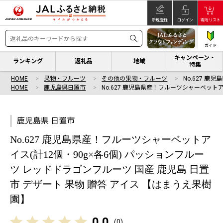
新規登録
ログイン
寄附リスト
ガイド
キャンペーン・
ランキング
返礼品
地域
特集
HOME
果物・フルーツ
その他の果物・フルーツ
No.627 
HOME
鹿児島県日置市
No.627 鹿児島県産！フルーツシャーベット
鹿児島県 日置市
No.627 鹿児島県産！フルーツシャーベットア
イス(計12個・90g×各6個) パッションフルー
ツ レッドドラゴンフルーツ 国産 鹿児島 日置
市 デザート 果物 贈答 アイス 【はまうえ果樹
園】
0.0
(
0
)