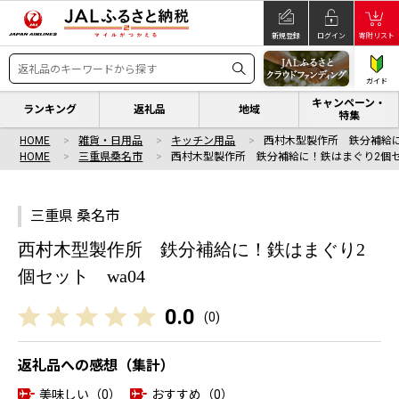
新規登録
ログイン
寄附リスト
ガイド
キャンペーン・
ランキング
返礼品
地域
特集
HOME
雑貨・日用品
キッチン用品
西村木型製作所 鉄分補給
HOME
三重県桑名市
西村木型製作所 鉄分補給に！鉄はまぐり2個
三重県 桑名市
西村木型製作所 鉄分補給に！鉄はまぐり2
個セット wa04
0.0
(
0
)
返礼品への感想（集計）
美味しい（0）
おすすめ（0）