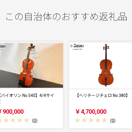
この自治体のおすすめ返礼品
【ヘリテージチェロ No.380】
エアウィーヴ スマート 
ダブル マット…
￥4,700,000
￥142,000
(
0
)
(
0