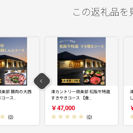
この返礼品を
トリー倶楽部 松阪牛特選
津カントリー倶楽部 松阪牛特選
きコース 【食…
しゃぶしゃぶコース …
000
￥47,000
(
0
)
(
0
)