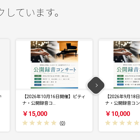
クしています。
催】ピティ
【2026年9月18日開催】ピティ
与謝野町 
ナ・公開録音コン…
験 馬と触
￥10,000
￥15,0
(
0
)