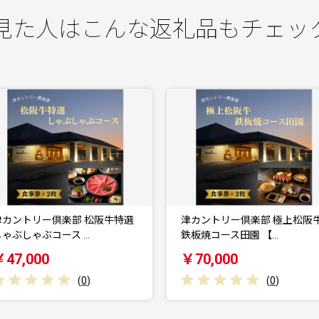
見た人はこんな返礼品もチェッ
津カントリー倶楽部 極上松阪牛
【2026年10月16日開
鉄板焼コース田園 【…
ナ・公開録音コ…
￥70,000
￥15,000
(
0
)
(
0
)