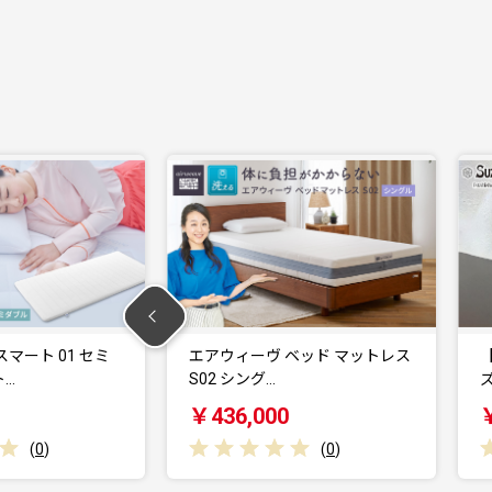
ウィーヴ ベッド マットレス
【バイオリン No.540】4/4サイ
 シング…
ズ
6,000
￥900,000
(
0
)
(
0
)