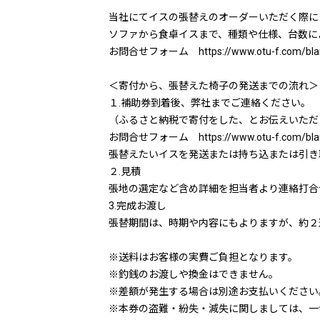
当社にてイスの張替えのオーダーいただく際に
ソファから食卓イスまで、種類や仕様、台数に
お問合せフォーム https://www.otu-f.com/bla
＜寄付から、張替えた椅子の発送までの流れ＞
１.補助券到着後、弊社までご連絡ください。
（ふるさと納税で寄付をした、とお伝えいただ
お問合せフォーム https://www.otu-f.com/bla
張替えたいイスを発送または持ち込または引き取
２.見積
張地の選定など含め詳細を担当者より連絡打合
3.完成お渡し
張替期間は、時期や内容にもよりますが、約２
※送料はお客様の実費ご負担となります。
※釣銭のお渡しや換金はできません。
※差額が発生する場合は別途お支払いください
※本券の盗難・紛失・減失に関しましては、一