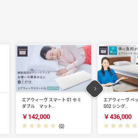
01 セミ
エアウィーヴ ベッド マットレス
【バイオリ
S02 シング…
ズ
￥436,000
￥900
)
(
0
)