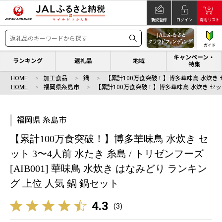
新規登録
ログイン
寄附リスト
ガイド
キャンペーン・
ランキング
返礼品
地域
特集
HOME
加工食品
鍋
【累計100万食突破！】博多華味鳥 水炊き 
HOME
福岡県糸島市
【累計100万食突破！】博多華味鳥 水炊き セッ
福岡県 糸島市
【累計100万食突破！】博多華味鳥 水炊き セ
ット 3〜4人前 水たき 糸島 / トリゼンフーズ
[AIB001] 華味鳥 水炊き はなみどり ランキン
グ 上位 人気 鍋 鍋セット
4.3
(
3
)