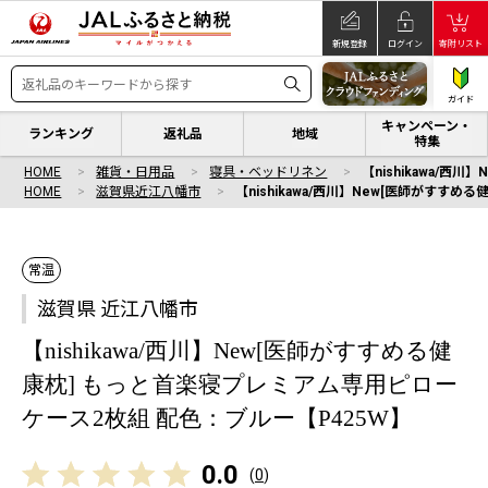
新規登録
ログイン
寄附リスト
ガイド
キャンペーン・
ランキング
返礼品
地域
特集
HOME
雑貨・日用品
寝具・ベッドリネン
【nishikawa/
HOME
滋賀県近江八幡市
【nishikawa/西川】New[医師がすす
常温
滋賀県 近江八幡市
【nishikawa/西川】New[医師がすすめる健
康枕] もっと首楽寝プレミアム専用ピロー
ケース2枚組 配色：ブルー【P425W】
0.0
(
0
)