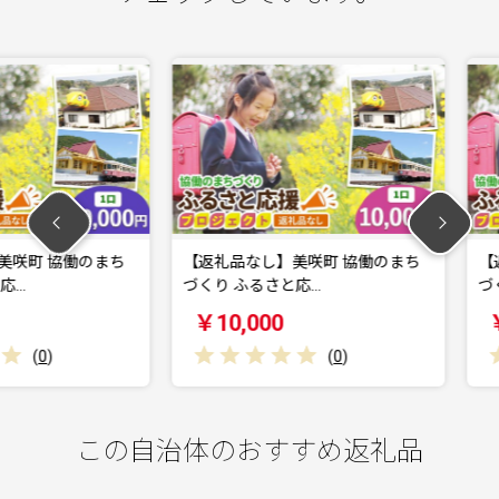
協働のまち
【返礼品なし】美咲町 協働のまち
【返礼品な
づくり ふるさと応…
づくり ふ
￥10,000
￥5,00
(
0
)
この自治体のおすすめ返礼品