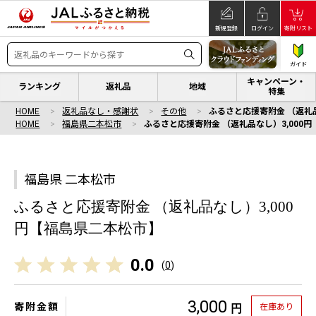
新規登録
ログイン
寄附リスト
ガイド
キャンペーン・
ランキング
返礼品
地域
特集
HOME
返礼品なし・感謝状
その他
ふるさと応援寄附金 （返礼品
HOME
福島県二本松市
ふるさと応援寄附金 （返礼品なし）3,000
福島県 二本松市
ふるさと応援寄附金 （返礼品なし）3,000
円【福島県二本松市】
0.0
(
0
)
3,000
寄附金額
在庫あり
円