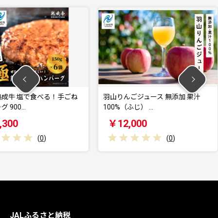
べる！手ごね
羽山りんごジュース 無添加 果汁
令和7年産
100%（ふじ） …
シヒカリ
￥12,000
￥14,
0
)
(
0
)
JALふるさと納税