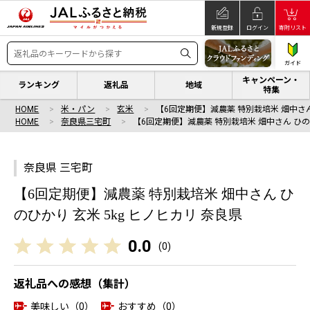
新規登録
ログイン
寄附リスト
ガイド
キャンペーン・
ランキング
返礼品
地域
特集
HOME
米・パン
玄米
【6回定期便】減農薬 特別栽培米 畑中さ
HOME
奈良県三宅町
【6回定期便】減農薬 特別栽培米 畑中さん ひ
奈良県 三宅町
【6回定期便】減農薬 特別栽培米 畑中さん ひ
のひかり 玄米 5kg ヒノヒカリ 奈良県
0.0
(
0
)
返礼品への感想（集計）
美味しい（0）
おすすめ（0）