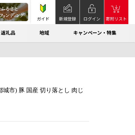
ガイド
新規登録
ログイン
寄附リスト
返礼品
地域
キャンペーン・特集
(都城市) 豚 国産 切り落とし 肉じ