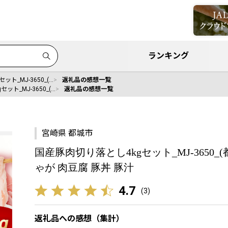
ランキング
ト_MJ-3650_(…
返礼品の感想一覧
ット_MJ-3650_(…
返礼品の感想一覧
宮崎県 都城市
国産豚肉切り落とし4kgセット_MJ-3650_
ゃが 肉豆腐 豚丼 豚汁
4.7
(
3
)
返礼品への感想（集計）