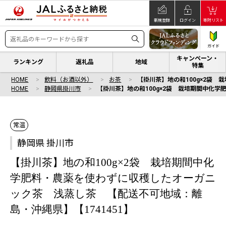
新規登録
ログイン
寄附リスト
ガイド
キャンペーン・
ランキング
返礼品
地域
特集
HOME
飲料（お酒以外）
お茶
【掛川茶】地の和100g×2袋
HOME
静岡県掛川市
【掛川茶】地の和100g×2袋 栽培期間中化学
常温
静岡県 掛川市
【掛川茶】地の和100g×2袋 栽培期間中化
学肥料・農薬を使わずに収穫したオーガニ
ック茶 浅蒸し茶 【配送不可地域：離
島・沖縄県】【1741451】