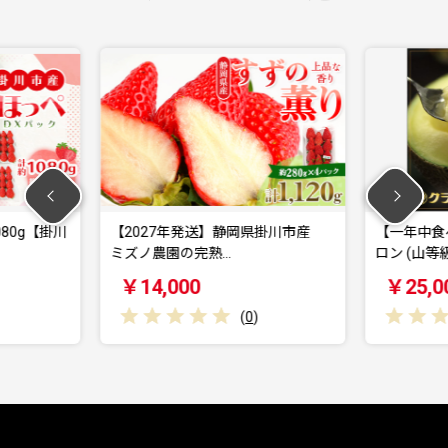
年発送】静岡県掛川市産
【一年中食べられる!】クラウンメ
の完熟…
ロン (山等級) …
0
￥25,000
(
0
)
(
0
)