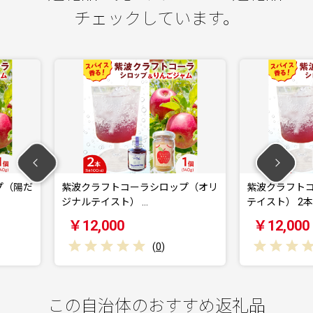
チェックしています。
ーラシロップ（オリ
紫波クラフトコーラシロップ（黄昏
紫
 …
テイスト） 2本 …
まり
￥12,000
￥
(
0
)
(
0
)
この自治体のおすすめ返礼品