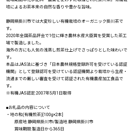
培によるお茶本来の自然な香りや豊かな旨味。
静岡県掛川市では大変珍しい有機栽培のオーガニック掛川茶で
す。
2020年全国茶品評会で1位に輝き農林水産大臣賞を受賞した茶工
場で製造しました。
海外の方にも人気の浅蒸し煎茶仕上げでさっぱりとした味わいで
す。
本品はJAS法に基づき「日本農林規格登録許可を受けている認証
機関」として登録認可を受けている認証機関より栽培から生産・
流通までの厳しい審査を受けて認証された有機農産加工食品で
す。
※有機JAS認定:2007年5月1日取得
■お礼品の内容について
・地の和(有機煎茶)[100g×2本]
原産地:静岡県掛川市/製造地:静岡県掛川市
賞味期限:製造日から365日