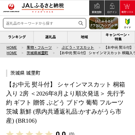
新規登録
ログイン
寄附リスト
ガイド
キャンペーン・
ランキング
返礼品
地域
特集
HOME
果物・フルーツ
ぶどう・マスカット
【お中元 熨斗付】
HOME
茨城県城里町
【お中元 熨斗付】 シャインマスカット 桐箱入り
茨城県 城里町
【お中元 熨斗付】 シャインマスカット 桐箱
入り 2房 ＜2026年8月より順次発送＞ 先行予
約 ギフト 贈答 ぶどう ブドウ 葡萄 フルーツ
茨城 新鮮 (県内共通返礼品:かすみがうら市
産) (BR106)
0.0
(
0
)