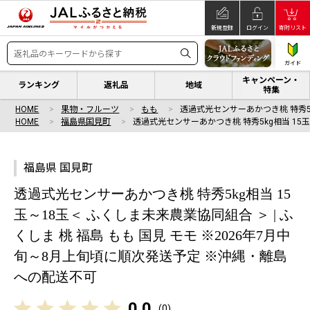
新規登録
ログイン
寄附リスト
ガイド
キャンペーン・
ランキング
返礼品
地域
特集
HOME
果物・フルーツ
もも
透過式光センサーあかつき桃 特秀5k
HOME
福島県国見町
透過式光センサーあかつき桃 特秀5kg相当 15玉
福島県 国見町
透過式光センサーあかつき桃 特秀5kg相当 15
玉～18玉＜ ふくしま未来農業協同組合 ＞ | ふ
くしま 桃 福島 もも 国見 モモ ※2026年7月中
旬～8月上旬頃に順次発送予定 ※沖縄・離島
への配送不可
0.0
(
0
)