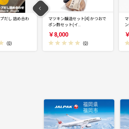
ット[4] かつおで
マツキン醸造セット[3] かぼすポ
イ…
ン酢セット(イカ…
￥8,000
(
0
)
(
0
)