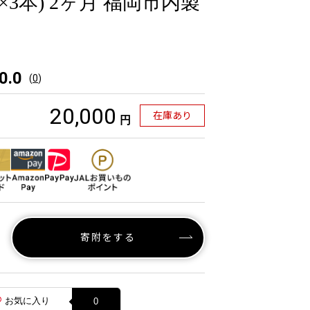
l×3本) 2ヶ月 福岡市内製
0.0
(
0
)
20,000
在庫あり
円
寄附をする
お気に入り
0