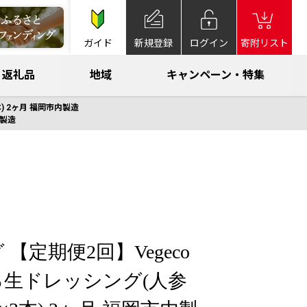
ガイド
新規登録
ログイン
寄附リスト
返礼品
地域
キャンペーン・特集
) 2ヶ月 福岡市内製造
内製造
【定期便2回】Vegeco
生ドレッシング(人参