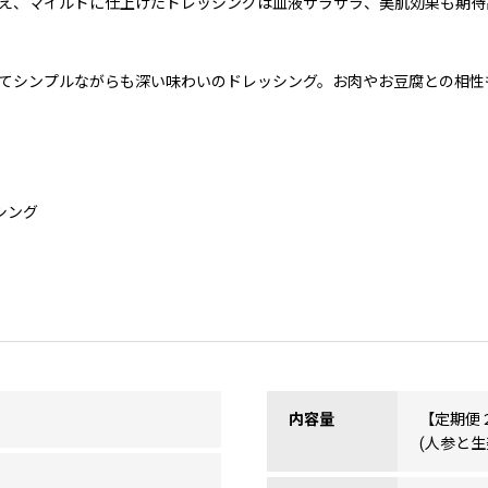
え、マイルドに仕上げたドレッシングは血液サラサラ、美肌効果も期待
てシンプルながらも深い味わいのドレッシング。お肉やお豆腐との相性
シング
内容量
【定期便２
(人参と生