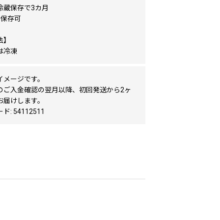
冷蔵保存で3カ月
年保存可
法】
は冷凍
イメージです。
のご入金確認の翌月以降、初回発送から2ヶ
お届けします。
: 54112511