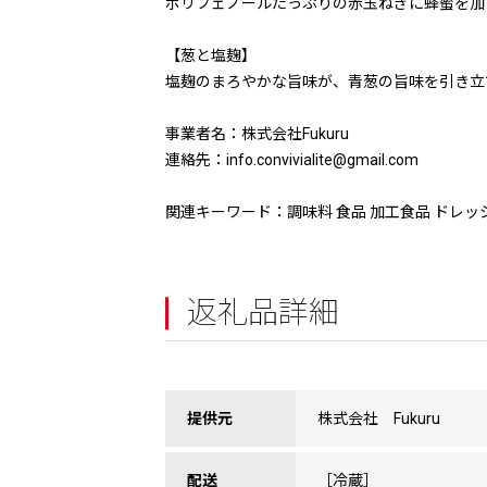
ポリフェノールたっぷりの赤玉ねぎに蜂蜜を加
【葱と塩麹】
塩麹のまろやかな旨味が、青葱の旨味を引き立
事業者名：株式会社Fukuru
連絡先：info.convivialite@gmail.com
関連キーワード：調味料 食品 加工食品 ドレッ
返礼品詳細
提供元
株式会社 Fukuru
配送
［冷蔵］