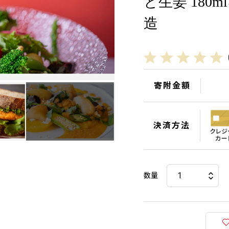
と生姜 180m
造
寄附金額
決済方法
数量