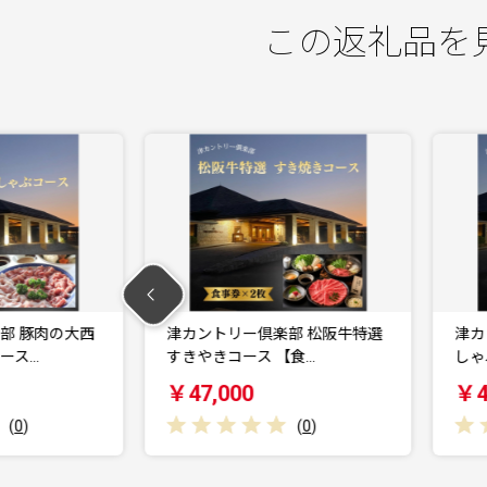
この返礼品を
楽部 松阪牛特選
津カントリー倶楽部 松阪牛特選
 【食…
しゃぶしゃぶコース …
￥47,000
(
0
)
(
0
)