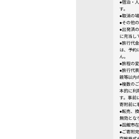
●宿泊・
す。
●取消の
●その他
●出発済
に充当し
●旅行代
は、予約
ん。
●旅程の
●旅行代
親等以内
●複数の
本的に利
す。事前
寄附前に
●転売、
無効とな
●函館市
●ご寄附
空輸株式会