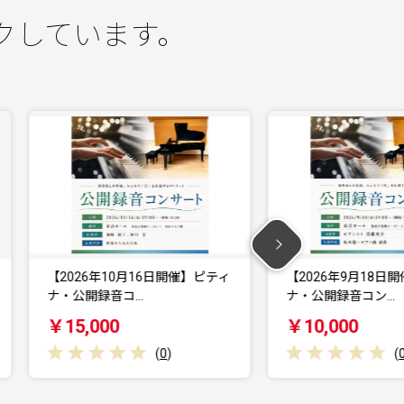
クしています。
ィ
【2026年9月18日開催】ピティ
与謝野町 馬と暮
ナ・公開録音コン…
験 馬と触れ合う
￥10,000
￥15,000
(
0
)