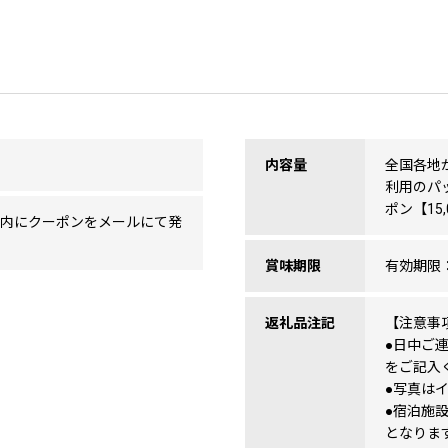
内容量
全国各地
利用のパ
ポン【15
以内にクーポンをメールにて発
賞味期限
有効期限
返礼品注記
【注意事
●日中ご
をご記入
●写真は
●宿泊施
となりま