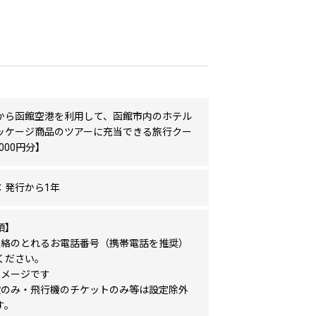
から函館空港を利用して、函館市内のホテル
ッケージ商品のツアーに充当できる旅行クー
,000円分】
：発行から1年
項】
連絡のとれるお電話番号（携帯電話を推奨）
ください。
イメージです
設のみ・飛行機のチケットのみ等は設定除外
す。