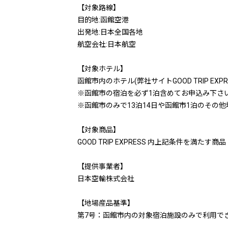
【対象路線】
目的地:函館空港
出発地:日本全国各地
航空会社:日本航空
【対象ホテル】
函館市内のホテル(弊社サイトGOOD TRIP EX
※函館市の宿泊を必ず1泊含めてお申込み下さい
※函館市のみで13泊14日や函館市1泊のその
【対象商品】
GOOD TRIP EXPRESS 内上記条件を満たす商品
【提供事業者】
日本空輸株式会社
【地場産品基準】
第7号：函館市内の対象宿泊施設のみで利用で