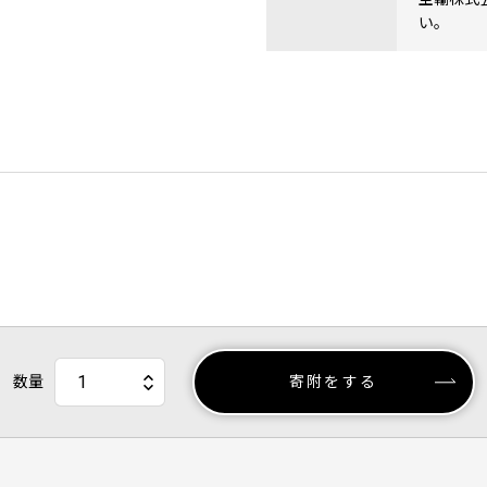
い。
数量
寄附をする