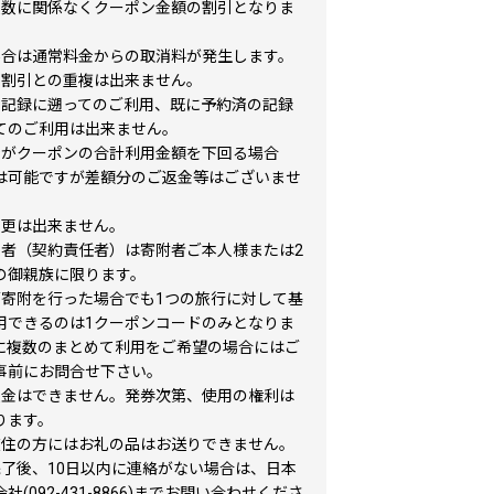
人数に関係なくクーポン金額の割引となりま
場合は通常料金からの取消料が発生します。
の割引との重複は出来ません。
の記録に遡ってのご利用、既に予約済の記録
てのご利用は出来ません。
金がクーポンの合計利用金額を下回る場合
は可能ですが差額分のご返金等はございませ
変更は出来ません。
表者（契約責任者）は寄附者ご本人様または2
の御親族に限ります。
ご寄附を行った場合でも1つの旅行に対して基
用できるのは1クーポンコードのみとなりま
に複数のまとめて利用をご希望の場合にはご
事前にお問合せ下さい。
換金はできません。発券次第、使用の権利は
ります。
在住の方にはお礼の品はお送りできません。
完了後、10日以内に連絡がない場合は、日本
社(092-431-8866)までお問い合わせくださ