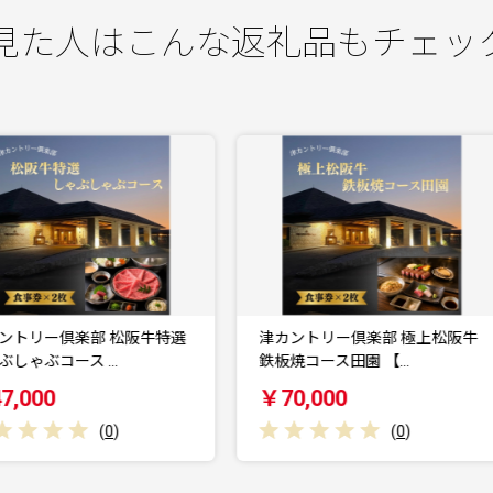
見た人はこんな返礼品もチェッ
津カントリー倶楽部 極上松阪牛
【2026年10月16日開催】ピテ
鉄板焼コース田園 【…
ナ・公開録音コ…
￥70,000
￥15,000
(
0
)
(
0
)