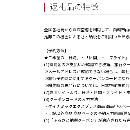
返礼品の特徴
全国各地発から函館空港を利用して、函館市内のホ
是非この機会にふるさと納税をご利用いただき
【予約方法】
★ご希望の「日時」・「区間」・「フライト」
(1)寄附金のお支払いが確認でき次第、旅行
※メールアドレスが確認できない場合は、弊社
※旅行予約時に使用するクーポンコードになり
※紛失時の再発行については、日本空輸株式会社(0
(2)専用サイトより、日時・区間・フライト・
(3)クーポンコードの入力方法
・ダイナミックエクスプレス商品:商品申込ペ
・上記以外商品:商品ページの予約入力画面(希
(4)「ふるさと納税クーポン」が適応されたら