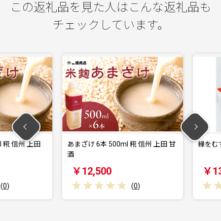
この返礼品を見た人はこんな返礼品も
チェックしています。
糀 信州 上田
あまざけ 6本 500ml 糀 信州 上田 甘
縁をむすぶ
酒
￥12,500
￥13,0
(
0
)