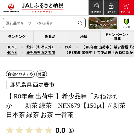
新規登録
ログイン
寄附リスト
ガイド
キャンペーン・
ランキング
返礼品
地域
特集
HOME
飲料（お酒以外）
お茶
【 R8年産 出荷中 】希少品種「み
HOME
鹿児島県西之表市
【 R8年産 出荷中 】希少品種「みねゆたか」 
自治体おすすめ
常温
鹿児島県 西之表市
【 R8年産 出荷中 】希少品種「みねゆた
か」 新茶 緑茶 NFN679【150pt】// 新茶
日本茶 緑茶 お茶 一番茶
0.0
(
0
)