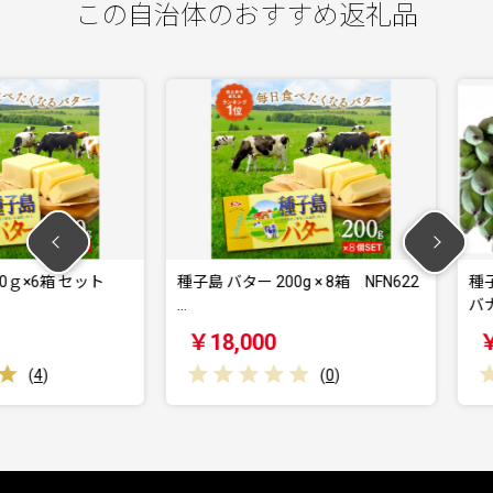
この自治体のおすすめ返礼品
6箱 セット
種子島 バター 200g × 8箱 NFN622
種子島 産 
…
バナナ 2房
￥18,000
￥18,0
(
0
)