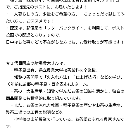
・種子島「西之表市」の自慢の逸品を寄付金額【４,０００円】
で、ご指定先のポストに、お届いたします！
・一人暮らしの方、少量をご希望の方、 ちょっとだけ試してみ
たい方に、おススメです！
・配達は、郵便局の「レターパックライト」を利用して、ポスト
投函での配達となりますので、
日中はお仕事などで不在がちな方でも、お受け取りが可能です！
★３代目園主の射場貴大さんは、
・種子島出身、県立農業大学校茶業科を卒業後、
知覧の茶問屋で「火入れ方法」「仕上げ技巧」などを学び、
10年前に故郷の種子島・西之表市にUターン。
・茶の一大生産地・知覧で学んだお茶の知識を活かし、独自の
商品開発にも積極的に取り組んでいます。
・また、お茶の淹れ方教室・種子島茶の歴史やお茶の生産地、
製茶工場での工程の説明などを
小学校の出前授業で行っている、お茶愛あふれる農家さんで
す。