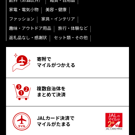
飲料（お酒以外）
雑貨・日用品
家電・電気小物
美容・健康
ファッション
家具・インテリア
趣味・アウトドア用品
旅行・体験など
返礼品なし・感謝状
セット類・その他
寄附で
マイルがつかえる
複数自治体を
まとめて決済
JALカード決済で
マイルがたまる