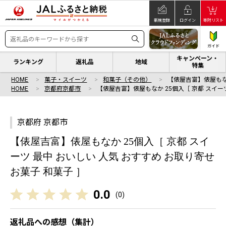
新規登録
ログイン
寄附リスト
ガイド
キャンペーン・
ランキング
返礼品
地域
特集
HOME
菓子・スイーツ
和菓子（その他）
【俵屋吉富】俵屋もなか
HOME
京都府京都市
【俵屋吉富】俵屋もなか 25個入［ 京都 スイー
京都府 京都市
【俵屋吉富】俵屋もなか 25個入［ 京都 スイ
ーツ 最中 おいしい 人気 おすすめ お取り寄せ
お菓子 和菓子 ］
0.0
(
0
)
返礼品への感想（集計）