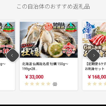
この自治体のおすすめ返礼品
牡蠣 150g～
【定期便 6ケ月連続】6種類の海鮮
【定
お刺身セット（…
お刺
￥168,000
￥
(
0
)
(
0
)