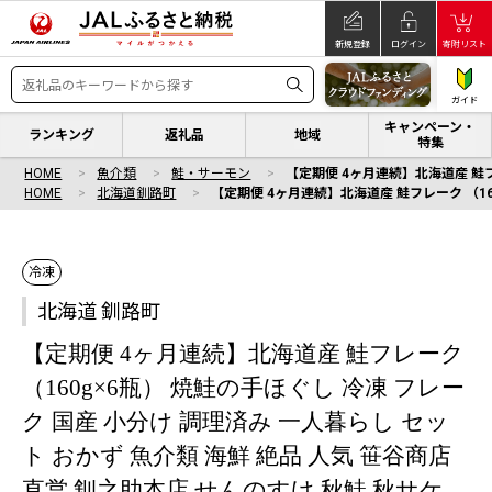
新規登録
ログイン
寄附リスト
ガイド
キャンペーン・
ランキング
返礼品
地域
特集
HOME
魚介類
鮭・サーモン
【定期便 4ヶ月連続】北海道産 鮭フレ
HOME
北海道釧路町
【定期便 4ヶ月連続】北海道産 鮭フレーク （16
冷凍
北海道 釧路町
【定期便 4ヶ月連続】北海道産 鮭フレーク
（160g×6瓶） 焼鮭の手ほぐし 冷凍 フレー
ク 国産 小分け 調理済み 一人暮らし セッ
ト おかず 魚介類 海鮮 絶品 人気 笹谷商店
直営 釧之助本店 せんのすけ 秋鮭 秋サケ