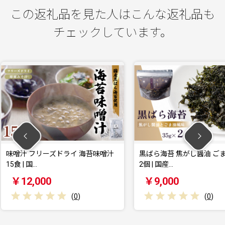
この返礼品を見た人はこんな返礼品も
チェックしています。
イ 海苔味噌汁
黒ばら海苔 焦がし醤油 ごま油風味
味噌汁 
2個 | 国産…
9食（3箱
￥9,000
￥8,0
0
)
(
0
)