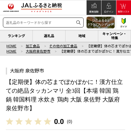
新規登録
ログイン
寄附リスト
ガイド
キャンペーン・
ランキング
返礼品
地域
特集
HOME
加工食品
その他の加工食品
【定期便】体の芯までぽか
HOME
大阪府泉佐野市
【定期便】体の芯までぽかぽかに！漢方仕立
大阪府 泉佐野市
【定期便】体の芯までぽかぽかに！漢方仕立
ての絶品タッカンマリ 全3回【本場 韓国 鶏
鍋 韓国料理 水炊き 鶏肉 大阪 泉佐野 大阪府
泉佐野市】
0.0
(
0
)