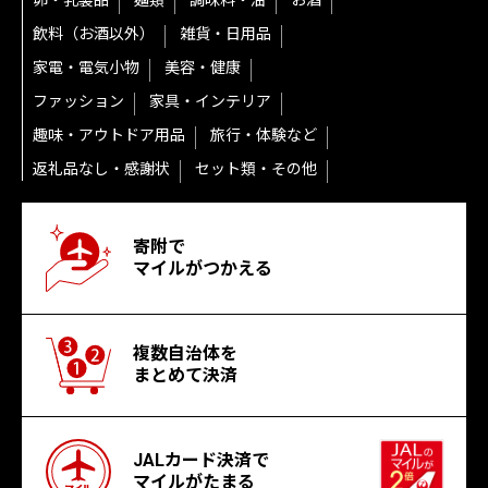
卵・乳製品
麺類
調味料・油
お酒
飲料（お酒以外）
雑貨・日用品
家電・電気小物
美容・健康
ファッション
家具・インテリア
趣味・アウトドア用品
旅行・体験など
返礼品なし・感謝状
セット類・その他
寄附で
マイルがつかえる
複数自治体を
まとめて決済
JALカード決済で
マイルがたまる