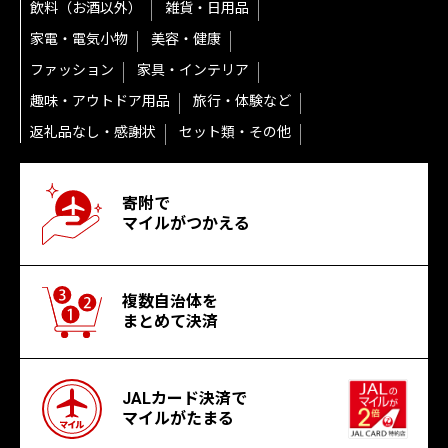
飲料（お酒以外）
雑貨・日用品
家電・電気小物
美容・健康
ファッション
家具・インテリア
趣味・アウトドア用品
旅行・体験など
返礼品なし・感謝状
セット類・その他
寄附で
マイルがつかえる
複数自治体を
まとめて決済
JALカード決済で
マイルがたまる