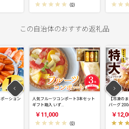
(
0
)
この自治体のおすすめ返礼品
g ポーション
人気フルーツコンポート3本セット
【冷凍のま
ギフト箱入 いず…
バーグ 200
￥11,000
￥12,0
(
0
)