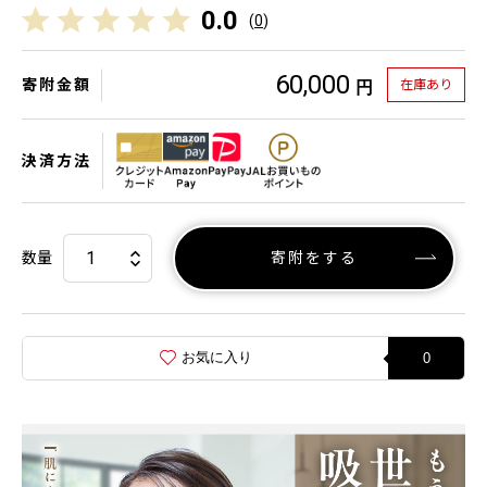
0.0
(
0
)
60,000
寄附金額
在庫あり
円
決済方法
数量
寄附をする
お気に入り
0