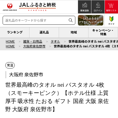
新規登録
ログイン
寄附リスト
ガイド
キャンペーン・
ランキング
返礼品
地域
特集
HOME
雑貨・日用品
タオル
世界最高峰のタオル nei バスタオ
HOME
大阪府泉佐野市
世界最高峰のタオル nei バスタオル 4枚（
常温
大阪府 泉佐野市
世界最高峰のタオル nei バスタオル 4枚
（スモーキーピンク）【ホテル仕様 上質
厚手 吸水性 たおる ギフト 国産 大阪 泉佐
野 大阪府 泉佐野市】