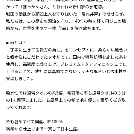
かつて「ぼっかんさん」と慕われた新川家の邸宅跡。
戦国の動乱から顕如上人を守り抜いた「隠れ井戸」のせせらぎ。
私たちは、この歴史の源流を守り、140年の時を経て再びこの場
所から、世界を癒やす一枚「nei」を解き放ちます。
■neiとは？
「丁寧に生きてる貴方の為に」をコンセプトに、柔らかい風合い
と吸水性にこだわったタオルです。国内で特殊紡績を施した糸を
使用し、高密度で織り上げ、プレミアムアクアフィニッシュで仕
上げることで、他社には真似できないリッチな風合いと吸水性を
実現しました。
吸水性では通常タオルの約5倍、毛羽落ち率も通常タオルの３分
の1を実現しました。お風呂上りの髪の毛を優しく素早く拭き取
ってくれます。
糸も含めすべて国産、綿100％
紡績から仕上げまで一貫して日本生産。