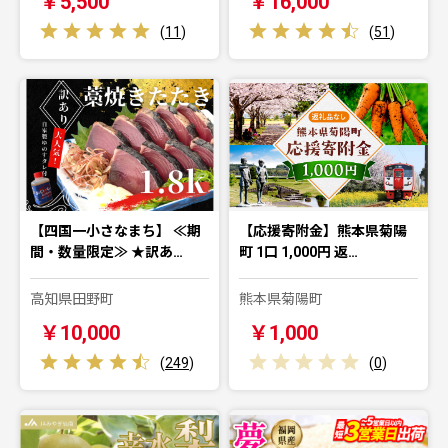
￥5,500
￥16,000
(
11
)
(
51
)
【四国一小さなまち】 ≪期
【応援寄附金】熊本県菊陽
間・数量限定≫ ★訳あ…
町 1口 1,000円 返…
高知県田野町
熊本県菊陽町
￥10,000
￥1,000
(
249
)
(
0
)