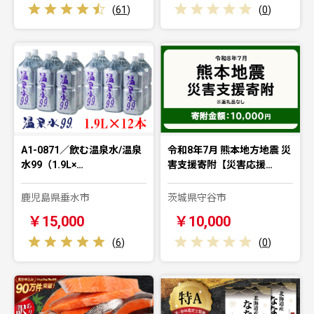
(
61
)
(
0
)
A1-0871／飲む温泉水/温泉
令和8年7月 熊本地方地震 災
水99（1.9L×…
害支援寄附【災害応援…
鹿児島県垂水市
茨城県守谷市
￥15,000
￥10,000
(
6
)
(
0
)