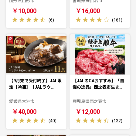
山形県山形市
宮城県気仙沼市
￥10,000
￥16,000
(
6
)
(
161
)
【9月末で受付終了】JAL限
【JALのCAおすすめ】「自
定【冷凍】【JALラウ…
慢の逸品」西之表市生ま…
愛媛県大洲市
鹿児島県西之表市
￥40,000
￥12,000
(
40
)
(
132
)