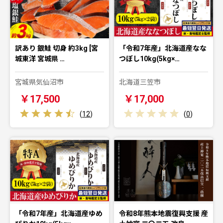
訳あり 銀鮭 切身 約3kg [宮
「令和7年産」北海道産なな
城東洋 宮城県 …
つぼし10kg(5kg×…
宮城県気仙沼市
北海道三笠市
￥17,500
￥17,000
(
12
)
(
0
)
「令和7年産」北海道産ゆめ
令和8年熊本地震復興支援 産