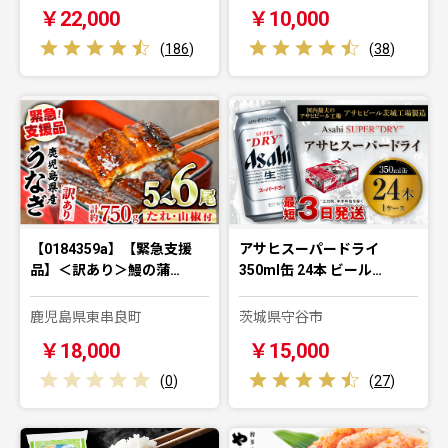
￥22,000
￥10,000
(
186
)
(
38
)
【0184359a】【緊急支援
アサヒスーパードライ
品】＜訳あり＞鰻の蒲…
350ml缶 24本 ビール…
鹿児島県東串良町
茨城県守谷市
￥18,000
￥15,000
(
0
)
(
27
)