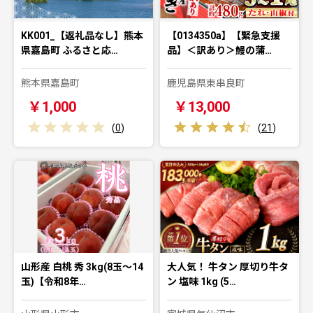
KK001_【返礼品なし】熊本
【0134350a】【緊急支援
県嘉島町 ふるさと応…
品】＜訳あり＞鰻の蒲…
熊本県嘉島町
鹿児島県東串良町
￥1,000
￥13,000
(
0
)
(
21
)
山形産 白桃 秀 3kg(8玉～14
大人気！ 牛タン 厚切り牛タ
玉)【令和8年…
ン 塩味 1kg (5…