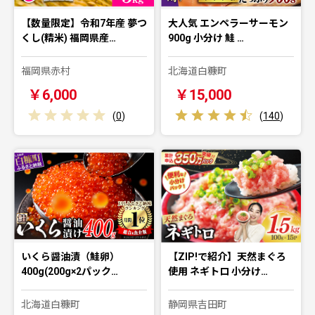
【数量限定】令和7年産 夢つ
大人気 エンペラーサーモン
くし(精米) 福岡県産…
900g 小分け 鮭 …
福岡県赤村
北海道白糠町
￥6,000
￥15,000
(
0
)
(
140
)
いくら醤油漬（鮭卵）
【ZIP!で紹介】天然まぐろ
400g(200g×2パック…
使用 ネギトロ 小分け…
北海道白糠町
静岡県吉田町