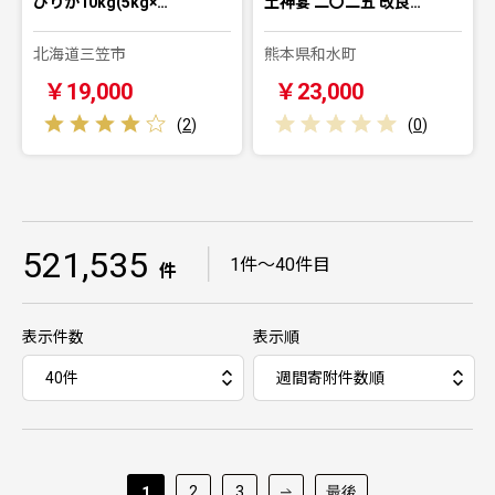
ぴりか10kg(5kg×…
土神宴 二〇二五 改良…
北海道三笠市
熊本県和水町
￥19,000
￥23,000
(
2
)
(
0
)
521,535
｜
1件～40件目
件
表示件数
表示順
2
3
最後
1