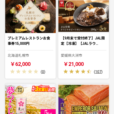
プレミアムレストランお食
【9月末で受付終了】JAL限
事券15,000円
定【冷凍】【JALラウ…
北海道札幌市
愛媛県大洲市
￥62,000
￥21,000
(
0
)
(
107
)