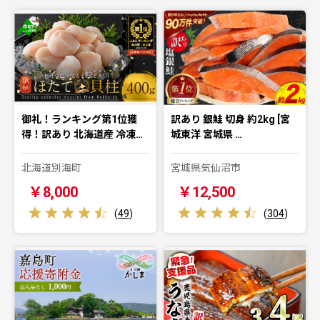
御礼！ランキング第1位獲
訳あり 銀鮭 切身 約2kg [宮
得！訳あり 北海道産 冷凍…
城東洋 宮城県 …
北海道別海町
宮城県気仙沼市
￥8,000
￥12,500
(
49
)
(
304
)