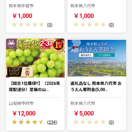
熊本県宇城市
熊本県八代市
￥1,000
￥1,000
(
0
)
(
0
)
【総合1位獲得!!】〈2026年
返礼品なし 熊本県八代市 お
度配送分〉至福の山…
うえん寄附金(5,00…
山梨県甲府市
熊本県八代市
￥12,000
￥5,000
(
234
)
(
0
)