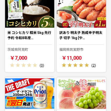
米 コシヒカリ 精米 5kg 先行
訳あり 明太子 熟成辛子明太
予約 令和8年産…
子 切子 1kg [や…
茨城県阿見町
福岡県筑紫野市
￥7,000
￥11,000
(
0
)
(
2
)