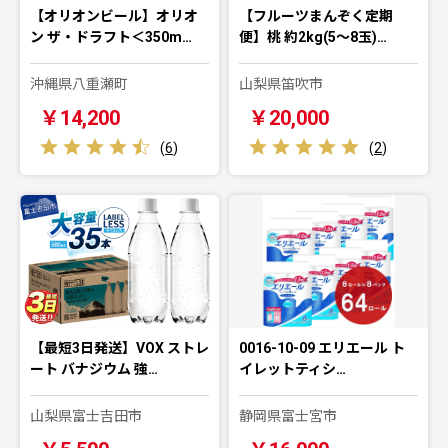
【オリオンビール】オリオ
【フルーツまんぞく定期
ン ザ・ドラフト＜350m…
便】桃 約2kg(5～8玉)…
沖縄県八重瀬町
山梨県笛吹市
￥14,200
￥20,000
(
6
)
(
2
)
【最短3日発送】VOX ストレ
0016-10-09 エリエール ト
ート バナジウム 強…
イレットティシ…
山梨県富士吉田市
静岡県富士宮市