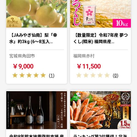
【JAみやぎ仙南】梨「幸
【数量限定】令和7年産 夢つ
水」約3kg (6～8玉入…
くし(精米) 福岡県産…
宮城県角田市
福岡県赤村
￥9,000
￥11,500
(
1
)
(
0
)
令和8年熊本地震復興支援 産
ランキング第2位獲得！北海