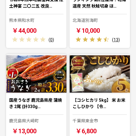
土神宴 二〇二五 改良…
道産 天然 秋鮭切身 ほ…
熊本県和水町
北海道別海町
￥44,000
￥10,000
(
0
)
(
13
)
国産うなぎ 鹿児島県産 蒲焼
【コシヒカリ 5kg】 米 お米
き 2尾 (計330g…
こしひかり 【令…
鹿児島県大崎町
千葉県東金市
￥13,000
￥6,800