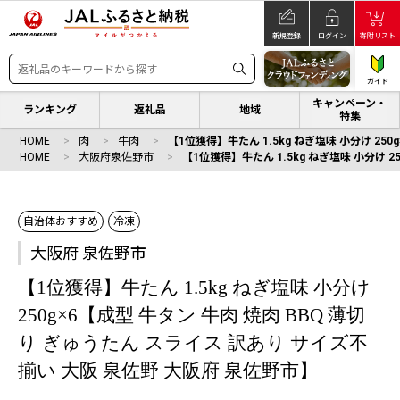
新規登録
ログイン
寄附リスト
ガイド
キャンペーン・
ランキング
返礼品
地域
特集
HOME
肉
牛肉
【1位獲得】牛たん 1.5kg ねぎ塩味 小分け 25
HOME
大阪府泉佐野市
【1位獲得】牛たん 1.5kg ねぎ塩味 小分け 
自治体おすすめ
冷凍
大阪府 泉佐野市
【1位獲得】牛たん 1.5kg ねぎ塩味 小分け
250g×6【成型 牛タン 牛肉 焼肉 BBQ 薄切
り ぎゅうたん スライス 訳あり サイズ不
揃い 大阪 泉佐野 大阪府 泉佐野市】