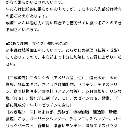
がなく柔らかいとされています。
牛たんは比較的に柔らかいお肉ですが、すじやたん先部分は特有
の歯ごたえがあります。
成型牛たんは噛む力が弱い場合でも苦労せずに食べることのでき
る固さといえます。
■訳あり理由：サイズ不揃いのため
※本品は結着加工をしています。あらかじめ処理（結着・成型）
してありますので、中心部まで十分に加熱してお召し上がりくだ
さい。
【牛成型肉】牛タンシタ（アメリカ産、他）、還元水飴、水飴、
食塩、酵母エキス、さとうきび抽出物、ゼラチン、デキストリ
ン、食用植物油脂／調味料（アミノ酸等）、ｐＨ調整剤、リン酸
塩（Ｎａ）、酸化防止剤（Ｖ．Ｃ）、カゼインＮａ、酵素、（一
部に乳成分・牛肉・ゼラチンを含む）
【ねぎ塩ソース】たまねぎ、長ねぎ、植物油脂、醸造酢、砂糖、
食塩、ごま、ガーリックパウダー、チキンエキスパウダー、ガー
リックペースト、香辛料、濃縮レモン果汁、酵母エキスパウダ