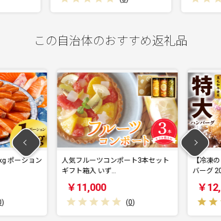
この自治体のおすすめ返礼品
g ポーション
人気フルーツコンポート3本セット
【冷凍のま
ギフト箱入 いず…
バーグ 200
￥11,000
￥12,0
(
0
)