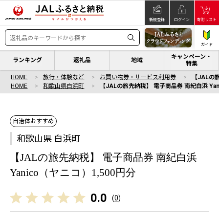
新規登録
ログイン
寄附リスト
ガイド
キャンペーン・
ランキング
返礼品
地域
特集
HOME
旅行・体験など
お買い物券・サービス利用券
【JALの
HOME
和歌山県白浜町
【JALの旅先納税】 電子商品券 南紀白浜 Yan
自治体おすすめ
和歌山県 白浜町
【JALの旅先納税】 電子商品券 南紀白浜
Yanico（ヤニコ）1,500円分
0.0
(
0
)