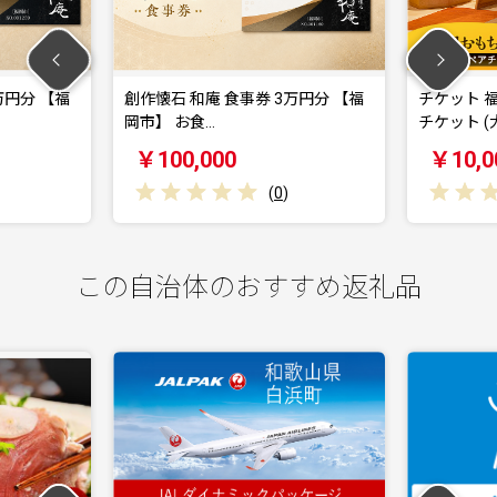
創作懐石 和庵 食事券 3万円分 【福
チケット 福岡おもちゃ美術
岡市】 お食…
チケット (大人…
￥100,000
￥10,000
(
0
)
(
0
)
この自治体のおすすめ返礼品