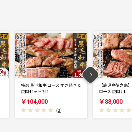
焼き＆
【鹿児島徳之島】 特選 黒毛和牛
【鹿児島徳之島
ロース 焼肉 用…
ロース 焼肉 用
￥88,000
￥45,000
(
0
)