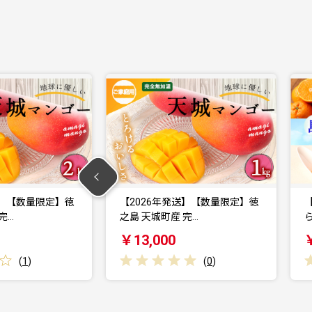
発送】【数量限定】徳
【年5回発送】徳之島 天城町か
産 完…
ら 島のフルーツ 定…
0
￥70,000
(
0
)
(
0
)