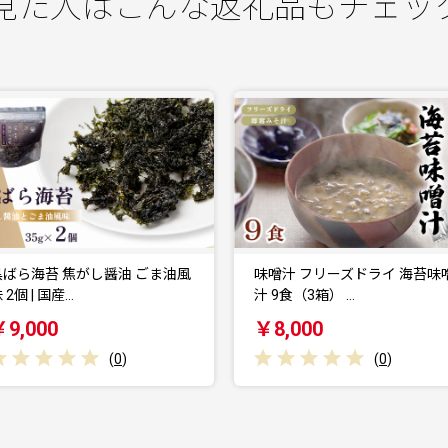
見た人はこんな返礼品もチェッ
味噌汁 フリーズドライ 海苔味噌
黒ばら海苔 はじめてセット 国
汁 9食（3箱） …
海苔 味噌汁 セ…
￥8,000
￥7,000
(
0
)
(
0
)