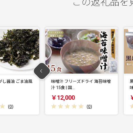
この返礼品を
ズドライ 海苔味噌
黒ばら海苔 焦がし醤油 ごま油風
味 2個 | 国産…
￥9,000
(
0
)
(
0
)