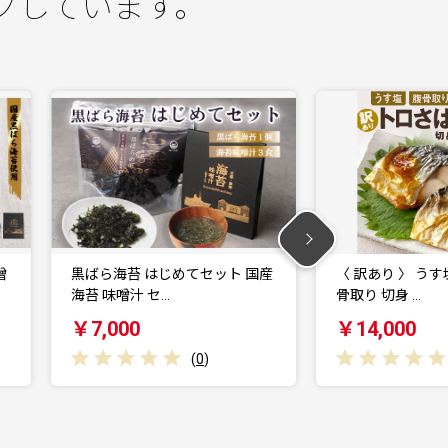
クしています。
産
〈 訳あり 〉 うす塩 トロさば 腹
〈 訳あり 〉 ト
骨取り 切身 …
（ どっさり …
￥14,000
￥14,000
(
0
)