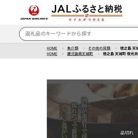
HOME
魚介類
その他の貝類
徳之島 天
HOME
鹿児島県天城町
徳之島 天城町 夜光貝
品切れ