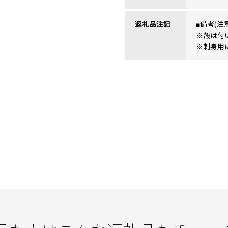
返礼品注記
■備考(注
※殻は付
※刺身用