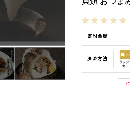
貝類 おつま
寄附金額
決済方法