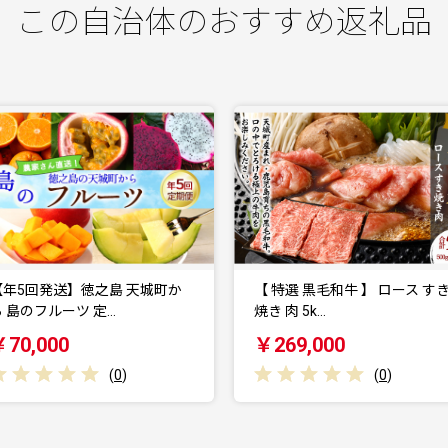
この自治体のおすすめ返礼品
【 特選 黒毛和牛 】 ロース すき
特選 黒毛和牛 ロース すき
焼き 肉 5k…
焼肉セット 計1…
￥269,000
￥104,000
(
0
)
(
0
)