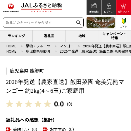
新規登録
ログイン
寄附リスト
ガイド
キャンペーン・
ランキング
返礼品
地域
特集
HOME
果物・フルーツ
マンゴー
2026年発送【農家直送】飯田
HOME
鹿児島県龍郷町
2026年発送【農家直送】飯田菜園 奄美完熟
鹿児島県 龍郷町
2026年発送【農家直送】飯田菜園 奄美完熟マ
ンゴー 約2kg(4～6玉)ご家庭用
0.0
(
0
)
返礼品への感想（集計）
美味しい（0）
おすすめ（0）