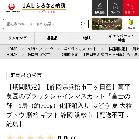
新規登録
ログイン
寄附リスト
ガイド
キャンペーン・
ランキング
返礼品
地域
特集
HOME
果物・フルーツ
ぶどう・マスカット
【期間限定】【静
HOME
静岡県浜松市
【期間限定】【静岡県浜松市三ヶ日産】高平農
静岡県 浜松市
【期間限定】【静岡県浜松市三ヶ日産】高平
農園のブラックシャインマスカット「富士の
輝」1房（約700g）化粧箱入り ぶどう 夏 大粒
ブドウ 贈答 ギフト 静岡 浜松市【配送不可：
離島】
0.0
(
0
)