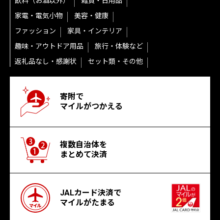
飲料（お酒以外）
雑貨・日用品
家電・電気小物
美容・健康
ファッション
家具・インテリア
趣味・アウトドア用品
旅行・体験など
返礼品なし・感謝状
セット類・その他
寄附で
マイルがつかえる
複数自治体を
まとめて決済
JALカード決済で
マイルがたまる