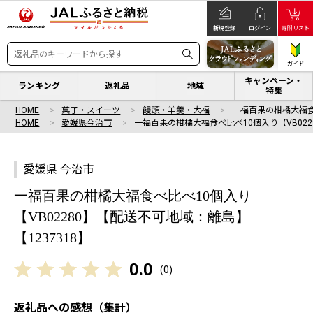
新規登録
ログイン
寄附リスト
ガイド
キャンペーン・
ランキング
返礼品
地域
特集
HOME
菓子・スイーツ
饅頭・羊羹・大福
一福百果の柑橘大福食べ
HOME
愛媛県今治市
一福百果の柑橘大福食べ比べ10個入り【VB022
愛媛県 今治市
一福百果の柑橘大福食べ比べ10個入り
【VB02280】【配送不可地域：離島】
【1237318】
0.0
(
0
)
返礼品への感想（集計）