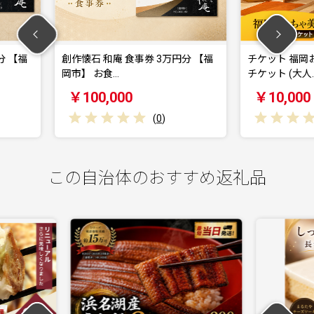
 3万円分 【福
チケット 福岡おもちゃ美術館 ペア
青森カ
チケット (大人…
券 30,
￥10,000
￥10
(
0
)
(
0
)
この自治体のおすすめ返礼品