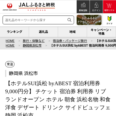
新規登録
ログイン
寄附リスト
ガイド
キャンペーン・
ランキング
返礼品
地域
特集
HOME
旅行・体験など
宿泊券・パッケージ旅行
【ホテルSUI浜
HOME
静岡県浜松市
【ホテルSUI浜松 byABEST 宿泊利用券 9,
常温
静岡県 浜松市
【ホテルSUI浜松 byABEST 宿泊利用券
9,000円分】 チケット 宿泊券 利用券 リブ
ランドオープン ホテル 朝食 浜松名物 和食
洋食 デザート ドリンク サイドビュッフェ
静岡 浜松市