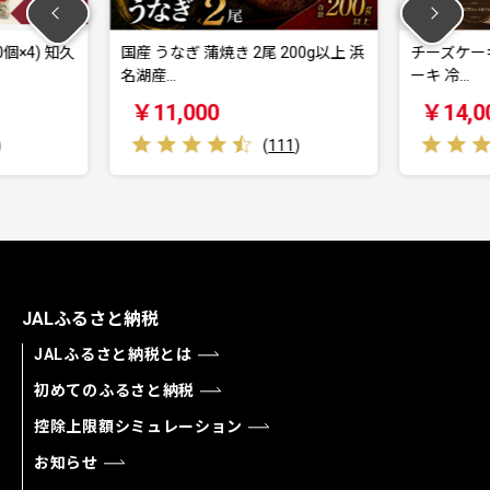
 2尾 200g以上 浜
チーズケーキ 1本 450g まるたや ケ
クラ
ーキ 冷…
山等
￥14,000
￥
(
111
)
(
2
)
JALふるさと納税
JALふるさと納税とは
初めてのふるさと納税
控除上限額シミュレーション
お知らせ