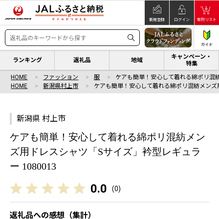
新規登録
ログイン
寄附リスト
ガイド
キャンペーン・
ランキング
返礼品
地域
特集
HOME
ファッション
服
ケアも簡単！安心して着れる綿ポリ混
HOME
新潟県村上市
ケアも簡単！安心して着れる綿ポリ混紡メンズ
新潟県 村上市
ケアも簡単！安心して着れる綿ポリ混紡メン
ズ用ドレスシャツ「Sサイズ」衿型レギュラ
ー 1080013
0.0
(
0
)
返礼品への感想（集計）