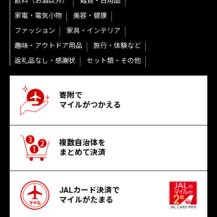
飲料（お酒以外）
雑貨・日用品
家電・電気小物
美容・健康
ファッション
家具・インテリア
趣味・アウトドア用品
旅行・体験など
返礼品なし・感謝状
セット類・その他
寄附で
マイルがつかえる
複数自治体を
まとめて決済
JALカード決済で
マイルがたまる