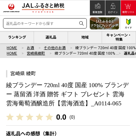
新規登録
ログイン
寄附リスト
ガイド
キャンペーン・
ランキング
返礼品
地域
特集
HOME
お酒
その他のお酒
綾ブランデー 720ml 40度 国産 100%
HOME
宮崎県綾町
綾ブランデー 720ml 40度 国産 100% …
返礼品
宮崎県 綾町
綾ブランデー 720ml 40度 国産 100% ブランデ
ー 蒸留酒 洋酒 贈答 ギフト プレゼント 雲海
雲海葡萄酒醸造所【雲海酒造】_A0114-065
0.0
(
0
)
返礼品への感想（集計）