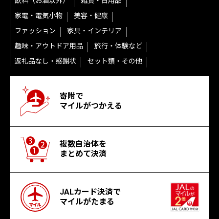
飲料（お酒以外）
雑貨・日用品
家電・電気小物
美容・健康
ファッション
家具・インテリア
趣味・アウトドア用品
旅行・体験など
返礼品なし・感謝状
セット類・その他
寄附で
マイルがつかえる
複数自治体を
まとめて決済
JALカード決済で
マイルがたまる