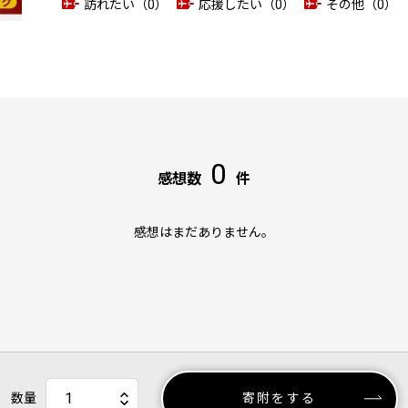
訪れたい（0）
応援したい（0）
その他（0）
0
感想数
件
感想はまだありません。
数量
寄附をする