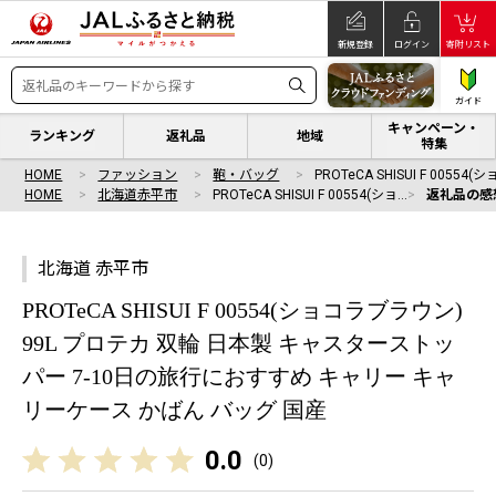
新規登録
ログイン
寄附リスト
ガイド
キャンペーン・
ランキング
返礼品
地域
特集
HOME
ファッション
鞄・バッグ
PROTeCA SHISUI F 00554(シ
HOME
北海道赤平市
PROTeCA SHISUI F 00554(ショ…
返礼品の感
北海道 赤平市
PROTeCA SHISUI F 00554(ショコラブラウン)
99L プロテカ 双輪 日本製 キャスターストッ
パー 7-10日の旅行におすすめ キャリー キャ
リーケース かばん バッグ 国産
0.0
(
0
)