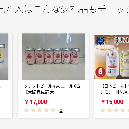
見た人はこんな返礼品もチェッ
クラフトビール 桃のエール 6缶
【日本ビール】龍馬1865・龍
【大阪 泉佐野 大…
レモン・NINJA…
￥17,000
￥15,000
(
0
)
(
0
)