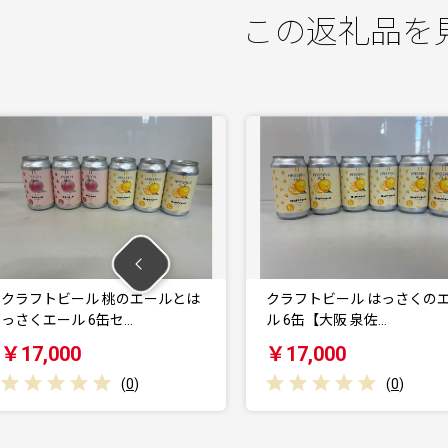
この返礼品を
 桃のエールとは
クラフトビール はっさくのエー
6缶セ…
ル 6缶【大阪 泉佐…
￥17,000
(
0
)
(
0
)