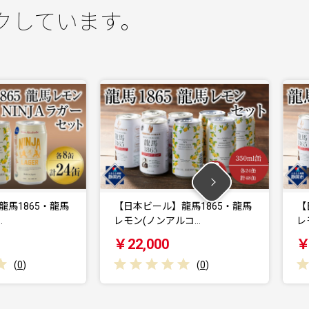
クしています。
馬
【日本ビール】龍馬1865・龍馬
【日本ビール】龍
レモン(ノンアルコ…
レモン(ノンアル
￥22,000
￥15,000
(
0
)