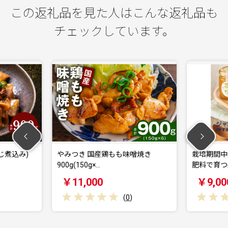
この返礼品を見た人はこんな返礼品も
チェックしています。
じ煮込み)
やみつき 国産鶏もも味噌焼き
栽培期間中
900g(150g×…
肥料で育つ
￥11,000
￥9,00
(
0
)