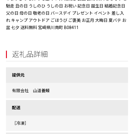
馳走 丑の日 うしのひ うしの日 お祝い 記念日 誕生日 結婚記念日
父の日 母の日 敬老の日 バースデイ プレゼント イベント 差し入
れ キャンプ アウトドア ごほうび ご褒美 お正月 大晦日 夏バテ お
盆 七夕 送料無料 宮崎県川南町 B08411
返礼品詳細
提供元
有限会社 山道養鰻
配送
［冷凍］