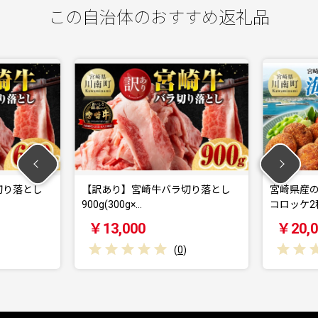
この自治体のおすすめ返礼品
切り落とし
【訳あり】宮崎牛バラ切り落とし
宮崎県産の
900g(300g×…
コロッケ2
￥13,000
￥20,0
(
0
)