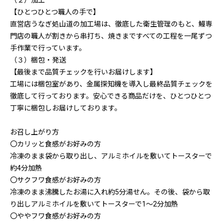
（２）加工
【ひとつひとつ職人の手で】
直営店うなぎ処山道の加工場は、徹底した衛生管理のもと、鰻専
門店の職人が割きから串打ち、焼きまですべての工程を一尾ずつ
手作業で行っています。
（３）梱包・発送
【最後まで品質チェックを行いお届けします】
工場には梱包室があり、金属探知機を導入し最終品質チェックを
徹底して行っております。安心できる商品だけを、ひとつひとつ
丁寧に梱包しお届けしております。
お召し上がり方
〇カリッと食感がお好みの方
冷凍のまま袋から取り出し、アルミホイルを敷いてトースターで
約4分加熱
〇サクフワ食感がお好みの方
冷凍のまま沸騰したお湯に入れ約5分湯せん。その後、袋から取
り出しアルミホイルを敷いてトースターで1〜2分加熱
〇ややフワ食感がお好みの方