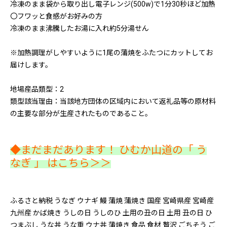
冷凍のまま袋から取り出し電子レンジ(500w)で1分30秒ほど加熱
〇フワッと食感がお好みの方
冷凍のまま沸騰したお湯に入れ約5分湯せん
※加熱調理がしやすいように1尾の蒲焼をふたつにカットしてお
届けします。
地場産品類型：2
類型該当理由：当該地方団体の区域内において返礼品等の原材料
の主要な部分が生産されたものであること。
◆まだまだあります！ ひむか山道の「 う
なぎ 」 はこちら＞＞
ふるさと納税 うなぎ ウナギ 鰻 蒲焼 蒲焼き 国産 宮崎県産 宮崎産
九州産 かば焼き うしの日 うしのひ 土用の丑の日 土用 丑の日 ひ
つまぶし うな丼 うな重 ウナ丼 蒲焼き 食品 食材 贅沢 ごちそう ご