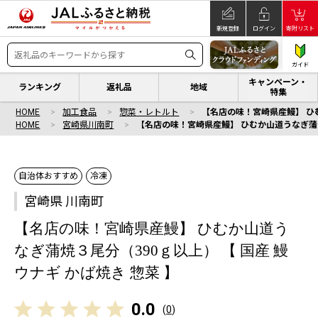
新規登録
ログイン
寄附リスト
ガイド
キャンペーン・
ランキング
返礼品
地域
特集
HOME
加工食品
惣菜・レトルト
【名店の味！宮崎県産鰻】 ひむ
HOME
宮崎県川南町
【名店の味！宮崎県産鰻】 ひむか山道うなぎ蒲焼３
自治体おすすめ
冷凍
宮崎県 川南町
【名店の味！宮崎県産鰻】 ひむか山道う
なぎ蒲焼３尾分（390ｇ以上） 【 国産 鰻
ウナギ かば焼き 惣菜 】
0.0
(
0
)