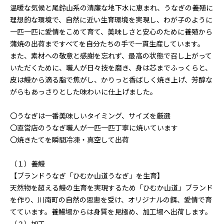
温暖な気候と尾鈴山系の清廉な地下水に恵まれ、うなぎの養殖に
理想的な環境で、自然に近い生育環境を実現し、わが子のように
一匹一匹に愛情をこめて育て、美味しさと安心のために養殖から
蒲焼の出荷まですべてを自分たちの手で一貫生産しています。
また、素材への敬意と感謝を忘れず、最高の状態で召し上がって
いただくために、職人が日々技を磨き、身は芯までふっくらと、
皮は鰻から滴る脂で焦がし、かりっと香ばしく焼き上げ、芳醇な
がらもあっさりとした味わいに仕上げました。
〇うなぎは一番美味しいタイミング、サイズを厳選
〇直営店のうなぎ職人が一匹一匹丁寧に焼いています
〇焼きたてを瞬間冷凍・真空して出荷
（１）養鰻
【ブランドうなぎ「ひむか山道うなぎ」を生育】
天然物を超える鰻の生育を実現するため「ひむか山道」ブランド
を作り、川南町の自然の恩恵を受け、オリジナルの餌、愛情で育
てています。養鰻場からは身質を見極め、加工場へ出荷します。