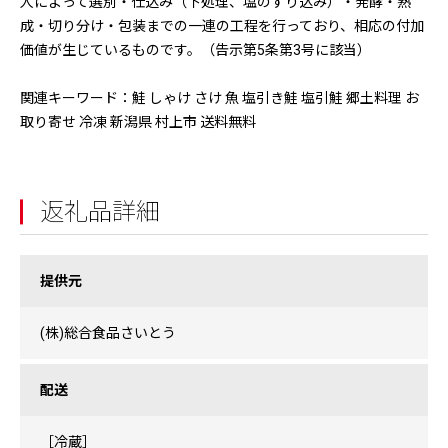
人によって選別・仕込み（下処理、塩のすり込み）・発酵・熟
成・切り分け・包装までの一連の工程を行っており、相応の付加
価値が生じているものです。（告示第5条第3号に該当）
関連キーワード：鮭 しゃけ さけ 魚 塩引き鮭 塩引鮭 郷土料理 お
取り寄せ 冷凍 新潟県 村上市 送料無料
返礼品詳細
提供元
(株)総合食品さいとう
配送
［冷蔵］