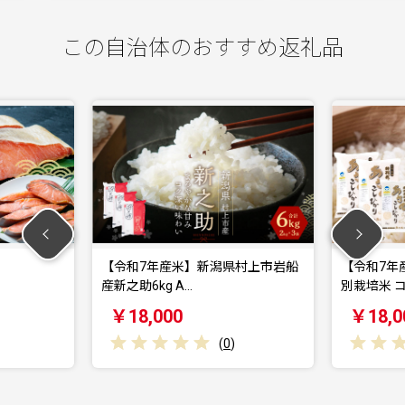
この自治体のおすすめ返礼品
年産米】新潟県村上市岩船
【令和7年産米】新潟県村上市産 特
g A…
別栽培米 コシヒ…
000
￥18,000
(
0
)
(
0
)