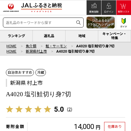
新規登録
ログイン
寄附リスト
ガイド
キャンペーン・
ランキング
返礼品
地域
特集
HOME
魚介類
鮭・サーモン
A4020 塩引鮭切り身7切
HOME
新潟県村上市
A4020 塩引鮭切り身7切
自治体おすすめ
冷蔵
新潟県 村上市
A4020 塩引鮭切り身7切
5.0
(
2
)
14,000
寄附金額
在庫あり
円