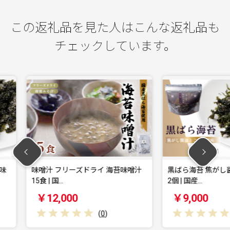
この返礼品を見た人はこんな返礼品も
チェックしています。
イ 海苔味噌汁
黒ばら海苔 焦がし醤油 ごま油風味
味噌汁
2個 | 国産…
9食（3
￥9,000
￥8,
(
0
)
(
0
)