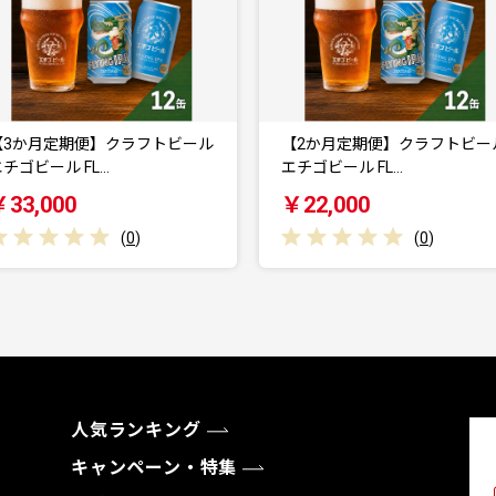
【2か月定期便】クラフトビール
【3か月定期便】エチゴビール
エチゴビール FL…
350ml × 12…
￥22,000
￥36,000
(
0
)
(
0
)
人気ランキング
キャンペーン・特集