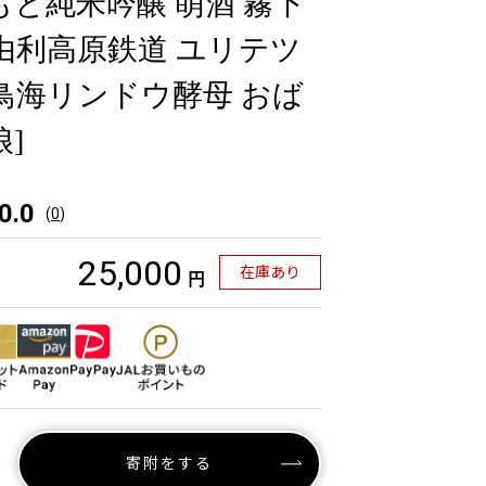
もと純米吟醸 萌酒 霧下
 由利高原鉄道 ユリテツ
 鳥海リンドウ酵母 おば
]
0.0
(
0
)
25,000
在庫あり
円
寄附をする