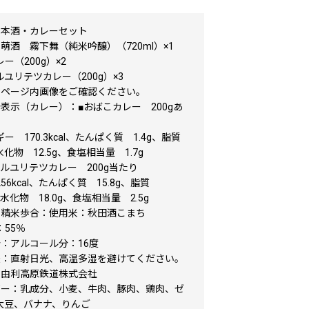
日本酒・カレーセット
萌酒 霧下舞（純米吟醸）（720ml）×1
ー（200g）×2
ユリテツカレー（200g）×3
：ページ内画像をご確認ください。
表示（カレー）：■おばこカレー 200gあ
 170.3kcal、たんぱく質 1.4g、脂質
水化物 12.5g、食塩相当量 1.7g
ルユリテツカレー 200g当たり
6kcal、たんぱく質 15.8g、脂質
炭水化物 18.0g、食塩相当量 2.5g
・精米歩合：使用米：秋田酒こまち
55％
分：アルコール分：16度
法：直射日光、高温多湿を避けてください。
：由利高原鉄道株式会社
ギー：乳成分、小麦、牛肉、豚肉、鶏肉、ゼ
大豆、バナナ、りんご