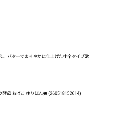
え、バターでまろやかに仕上げた中辛タイプ欧
おばこ ゆりほん娘 (260518152614)