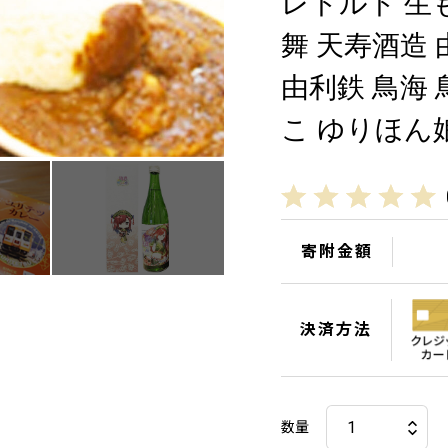
レトルト 生
舞 天寿酒造
由利鉄 鳥海
こ ゆりほん娘
寄附金額
決済方法
数量