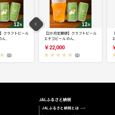
便】クラフトビール
【3か月定期便】クラフトビール
のん…
エチゴビール FL…
￥33,000
(
0
)
(
0
)
JALふるさと納税
JALふるさと納税とは