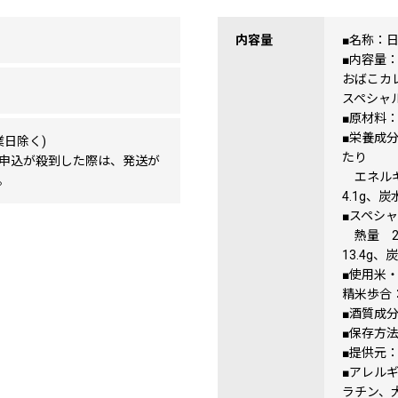
内容量
■名称：
■内容量：
おばこカレ
スペシャル
■原材料
■栄養成分
業日除く)
たり
申込が殺到した際は、発送が
エネルギー
。
4.1g、炭
■スペシャ
熱量 25
13.4g、
■使用米
精米歩合：
■酒質成
■保存方
■提供元
■アレル
ラチン、