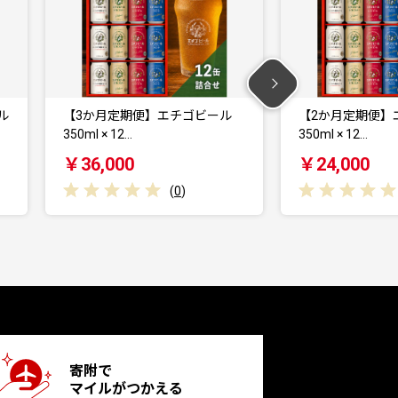
【2か月定期便】エチゴビール
エチゴビール 350m
350ml × 12…
ト クラ…
￥24,000
￥24,000
(
0
)
寄附で
マイルがつかえる