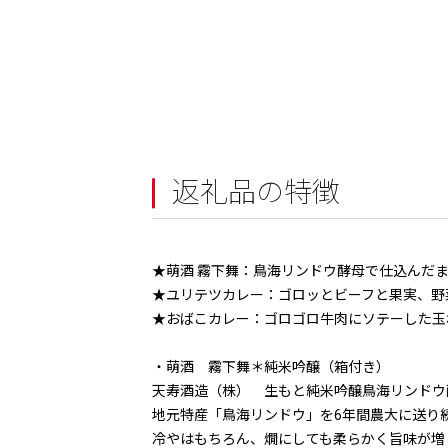
返礼品の特徴
★萌酒 霧下舞：鳥海リンドウ酵母で仕込んだ
★ユリテツカレー：ゴロッとビーフと果実、野
★おばこカレー：ゴロゴロ牛肉にソテーした玉
・萌酒 霧下舞＊純米吟醸（箱付き）
天寿酒造（株） 生もと純米吟醸鳥海リンドウ
地元特産「鳥海リンドウ」を6年間農大に送り
冷やはもちろん、燗にしても柔らかく旨味が増