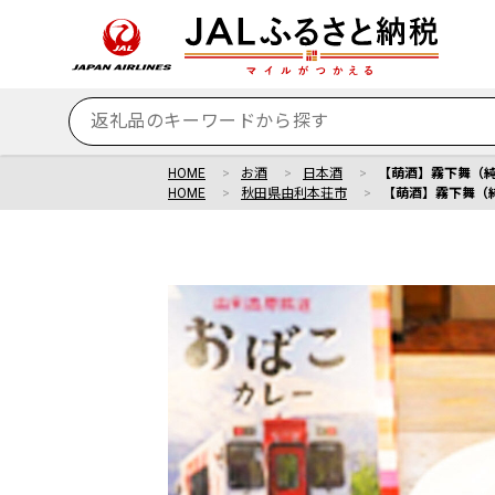
HOME
お酒
日本酒
【萌酒】霧下舞（純米
HOME
秋田県由利本荘市
【萌酒】霧下舞（純