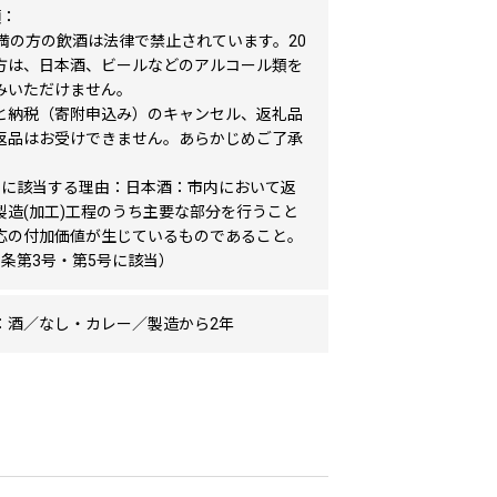
項：
未満の方の飲酒は法律で禁止されています。20
方は、日本酒、ビールなどのアルコール類を
みいただけません。
と納税（寄附申込み）のキャンセル、返礼品
返品はお受けできません。あらかじめご了承
。
品に該当する理由：日本酒：市内において返
製造(加工)工程のうち主要な部分を行うこと
応の付加価値が生じているものであること。
5条第3号・第5号に該当）
：酒／なし・カレー／製造から2年