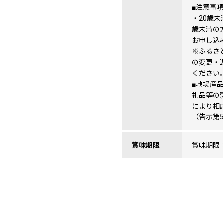
■注意事
・20歳
歳未満の
お申し込
※ふるさ
の変更・
ください
■地場産
礼品等の
により相
（告示第
賞味期限
賞味期限