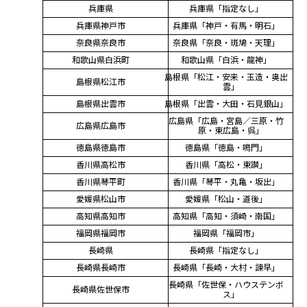
兵庫県
兵庫県「指定なし」
兵庫県神戸市
兵庫県「神戸・有馬・明石」
奈良県奈良市
奈良県「奈良・斑鳩・天理」
和歌山県白浜町
和歌山県「白浜・龍神」
島根県「松江・安来・玉造・奥出
島根県松江市
雲」
島根県出雲市
島根県「出雲・大田・石見銀山」
広島県「広島・宮島／三原・竹
広島県広島市
原・東広島・呉」
徳島県徳島市
徳島県「徳島・鳴門」
香川県高松市
香川県「高松・東讃」
香川県琴平町
香川県「琴平・丸亀・坂出」
愛媛県松山市
愛媛県「松山・道後」
高知県高知市
高知県「高知・須崎・南国」
福岡県福岡市
福岡県「福岡市」
長崎県
長崎県「指定なし」
長崎県長崎市
長崎県「長崎・大村・諫早」
長崎県「佐世保・ハウステンボ
長崎県佐世保市
ス」