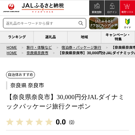
新規登録
ログイン
寄附リスト
ガイド
キャンペーン・
ランキング
返礼品
地域
特集
HOME
旅行・体験など
宿泊券・パッケージ旅行
【奈良県奈良市
HOME
奈良県奈良市
【奈良県奈良市】30,000円分JALダイナミ
自治体おすすめ
奈良県 奈良市
【奈良県奈良市】30,000円分JALダイナミ
ックパッケージ旅行クーポン
0.0
(
0
)