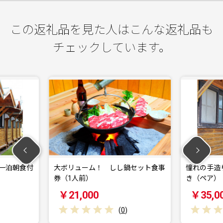
この返礼品を見た人はこんな返礼品も
チェックしています。
鍋セット食事
憧れの手造りログハウス一泊朝食付
飛騨牛サ－
き（ペア）
－コ－ス・
￥35,000
￥80,0
(
0
)