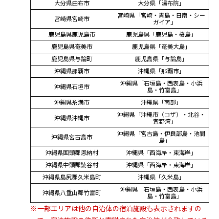
大分県由布市
大分県「湯布院」
宮崎県「宮崎・青島・日南・シー
宮崎県宮崎市
ガイア」
鹿児島県鹿児島市
鹿児島県「鹿児島・桜島」
鹿児島県奄美市
鹿児島県「奄美大島」
鹿児島県与論町
鹿児島県「与論島」
沖縄県那覇市
沖縄県「那覇市」
沖縄県「石垣島・西表島・小浜
沖縄県石垣市
島・竹富島」
沖縄県糸満市
沖縄県「南部」
沖縄県「沖縄市（コザ）・北谷・
沖縄県沖縄市
宜野湾」
沖縄県「宮古島・伊良部島・池間
沖縄県宮古島市
島」
沖縄県国頭郡恩納村
沖縄県「西海岸・東海岸」
沖縄県中頭郡読谷村
沖縄県「西海岸・東海岸」
沖縄県島尻郡久米島町
沖縄県「久米島」
沖縄県「石垣島・西表島・小浜
沖縄県八重山郡竹富町
島・竹富島」
※一部エリアは他の自治体の宿泊施設も表示されますの