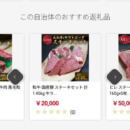
この自治体のおすすめ返礼品
ット 計
ヒレ ステーキ 大和牛 約800g
豚肉 しゃ
160g×5枚…
蔵 豚肉 …
￥50,000
￥10,
)
(
0
)