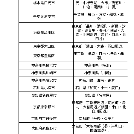
栃木県日光市
光・中禅寺湖・今市／鬼怒川・
川治・湯西川・川俣」
千葉県「舞浜・浦安・船橋・幕
千葉県浦安市
張」
東京都「品川・浜松町・新橋・汐
留・お台場・豊洲／蒲田・大
東京都品川区
森・羽田周辺／渋谷・目黒・世
田谷」
東京都大田区
東京都「蒲田・大森・羽田周辺」
東京都「池袋・目白・板橋・赤
東京都豊島区
羽」
神奈川県横浜市
神奈川県「横浜」
神奈川県川崎市
神奈川県「川崎」
神奈川県藤沢市
神奈川県「湘南・鎌倉」
石川県小松市
石川県「加賀・小松・辰口」
愛知県名古屋市
愛知県「名古屋」
京都府「京都駅周辺／河原町・烏
京都府京都市
丸・大宮周辺／祇園・東山・北
白川周辺」
京都府京丹後市
京都府「丹後・久美浜」
大阪府「大阪南部（堺・岸和田・
大阪府泉佐野市
関西空港）」