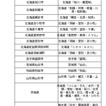
北海道旭川市
北海道「旭川・層雲峡」
北海道「釧路・阿寒・根室・川
北海道釧路市
湯・屈斜路」
北海道網走市
北海道「網走・北見・知床」
北海道苫小牧市
北海道「洞爺・登別・苫小牧」
北海道千歳市
北海道「石狩・空知・千歳」
北海道富良野市
北海道「富良野・美瑛・トマム」
北海道登別市
北海道「洞爺・登別・苫小牧」
北海道虻田郡倶知安町
北海道「ニセコ・ルスツ」
北海道洞爺湖町
北海道「洞爺・登別・苫小牧」
岩手県盛岡市
岩手県「盛岡」
宮城県仙台市
宮城県「仙台」
秋田県秋田市
秋田県「秋田」
山形県「山形・蔵王・天童・上
山形県山形市
山」
茨城県「つくば・牛久／水戸・笠
間／常総・結城・桜川／北茨
茨城県
城・奥久慈・日立／霞ヶ浦・土
浦・鹿島・潮来／大洗・ひたち
なか」
栃木県「日光・霧降高原・奥日