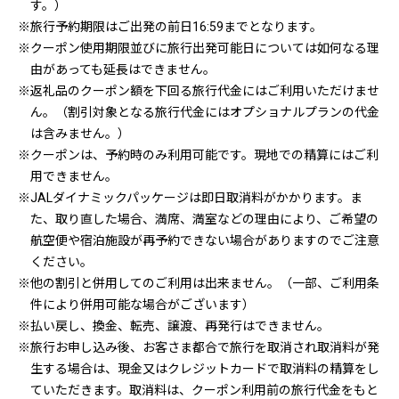
す。）
※旅行予約期限はご出発の前日16:59までとなります。
※クーポン使用期限並びに旅行出発可能日については如何なる理
由があっても延長はできません。
※返礼品のクーポン額を下回る旅行代金にはご利用いただけませ
ん。（割引対象となる旅行代金にはオプショナルプランの代金
は含みません。）
※クーポンは、予約時のみ利用可能です。現地での精算にはご利
用できません。
※JALダイナミックパッケージは即日取消料がかかります。ま
た、取り直した場合、満席、満室などの理由により、ご希望の
航空便や宿泊施設が再予約できない場合がありますのでご注意
ください。
※他の割引と併用してのご利用は出来ません。（一部、ご利用条
件により併用可能な場合がございます）
※払い戻し、換金、転売、譲渡、再発行はできません。
※旅行お申し込み後、お客さま都合で旅行を取消され取消料が発
生する場合は、現金又はクレジットカードで取消料の精算をし
ていただきます。取消料は、クーポン利用前の旅行代金をもと