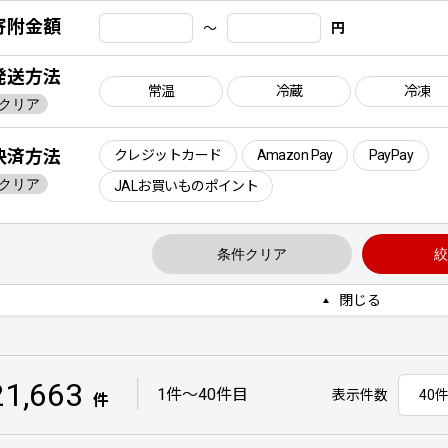
寄附金額
〜
円
発送方法
常温
冷蔵
冷凍
クリア
決済方法
クレジットカード
Amazon Pay
PayPay
クリア
JALお買いものポイント
条件クリア
絞
閉じる
21,663
｜
1件〜40件目
表示件数
件