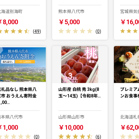
北海道別海町
熊本県八代市
宮城県気
￥8,000
￥5,000
￥16,0
(
49
)
(
0
)
返礼品なし 熊本県八
山形産 白桃 秀 3kg(8
プレミア
代市 おうえん寄附金
玉～14玉)【令和8年…
ンお食事券
1,00…
熊本県八代市
山形県山形市
北海道札
￥1,000
￥10,000
￥62,0
(
0
)
(
6
)