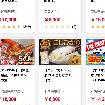
定≫ ★訳あ…
岡県産…
ル…
高知県田野町
福岡県赤村
茨城県守
￥10,000
￥6,000
￥15,0
(
249
)
(
0
)
0184359a】【緊急
【コシヒカリ 5kg】
【オリオ
支援品】＜訳あり＞
米 お米 こしひかり
オリオン
鰻の蒲…
【令…
ト＜350
鹿児島県東串良町
千葉県東金市
沖縄県八
￥18,000
￥6,800
￥14,2