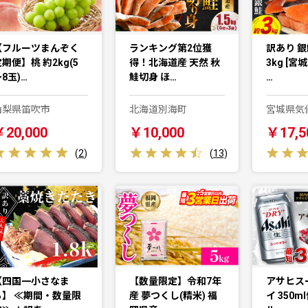
【フルーツまんぞく
ランキング第2位獲
訳あり 銀
期便】桃 約2kg(5
得！北海道産 天然 秋
3kg [宮
8玉)…
鮭切身 ほ…
…
山梨県笛吹市
北海道別海町
宮城県気
￥20,000
￥10,000
￥17,5
(
2
)
(
13
)
【四国一小さなま
【数量限定】令和7年
アサヒス
ち】 ≪期間・数量限
産 夢つくし(精米) 福
イ 350m