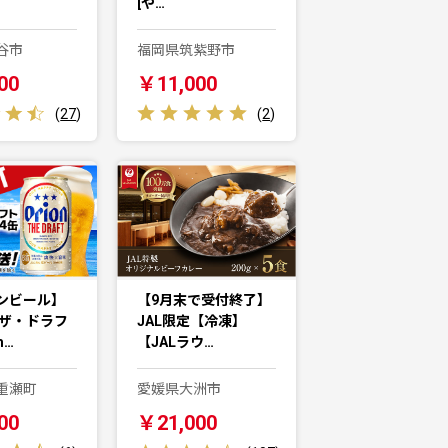
[や…
谷市
福岡県筑紫野市
00
￥11,000
(
27
)
(
2
)
ンビール】
【9月末で受付終了】
 ザ・ドラフ
JAL限定【冷凍】
m…
【JALラウ…
重瀬町
愛媛県大洲市
00
￥21,000