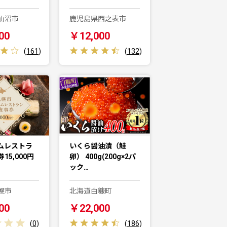
仙沼市
鹿児島県西之表市
00
￥12,000
(
161
)
(
132
)
ムレストラ
いくら醤油漬（鮭
15,000円
卵） 400g(200g×2パ
ック…
幌市
北海道白糠町
00
￥22,000
(
0
)
(
186
)