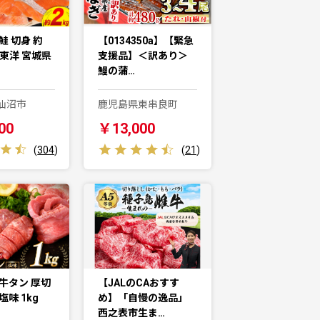
鮭 切身 約
【0134350a】【緊急
城東洋 宮城県
支援品】＜訳あり＞
鰻の蒲…
仙沼市
鹿児島県東串良町
00
￥13,000
(
304
)
(
21
)
牛タン 厚切
【JALのCAおすす
塩味 1kg
め】「自慢の逸品」
西之表市生ま…