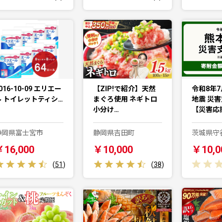
016-10-09 エリエー
【ZIP!で紹介】天然
令和8年7
ル トイレットティシ…
まぐろ使用 ネギトロ
地震 災
小分け…
【災害応
静岡県富士宮市
静岡県吉田町
茨城県守
￥16,000
￥10,000
￥10,0
(
51
)
(
38
)