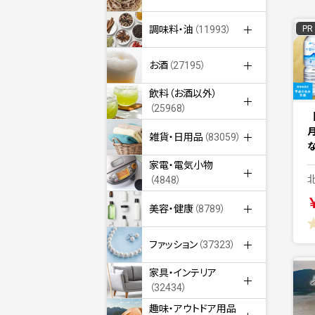
PR
調味料・油
（11993）
お酒
（27195）
飲料（お酒以外）
（25968）
雑貨・日用品
（83059）
家電・電気小物
（4848）
美容・健康
（8789）
ファッション
（37323）
家具・インテリア
（32434）
趣味・アウトドア用品