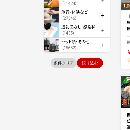
（11424）
旅行・体験など
（27346）
返礼品なし・感謝状
援
（1435）
セット類・その他
（15652）
条件クリア
絞り込む