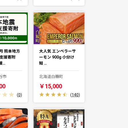
月 熊本地方
大人気 エンペラーサ
害支援寄附
ーモン 900g 小分け
援…
鮭 …
谷市
北海道白糠町
00
￥15,000
(
0
)
(
140
)