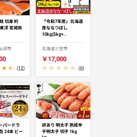
鮭 切身 約
「令和7年産」北海道
城東洋 宮城県
産ななつぼし
10kg(5kg×…
仙沼市
北海道三笠市
00
￥17,000
(
12
)
(
0
)
ーパードラ
訳あり 明太子 熟成辛
l缶 24本 ビー
子明太子 切子 1kg