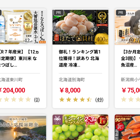
PR
PR
【R７年産米】【12ヵ
御礼！ランキング第1
【3か月
月定期便】東川米 な
位獲得！訳あり 北海
全3回)】
なつぼし…
道産 冷凍…
魚沼産…
北海道東川町
北海道別海町
新潟県小
￥204,000
￥8,000
￥75,0
(
0
)
(
49
)