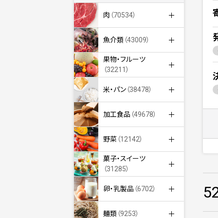
肉
（70534）
魚介類
（43009）
果物・フルーツ
（32211）
米・パン
（38478）
加工食品
（49678）
野菜
（12142）
菓子・スイーツ
（31285）
5
卵・乳製品
（6702）
麺類
（9253）