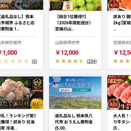
【返礼品なし】熊本
【総合1位獲得!!】
訳あり 銀
県宇城市 ふるさと応
〈2026年度配送分〉
2kg [宮
寄附金 1…
至福の山…
…
熊本県宇城市
山梨県甲府市
宮城県気
￥1,000
￥12,000
￥12,5
(
0
)
(
234
)
御礼！ランキング第1
返礼品なし 熊本県八
大人気！ 
位獲得！訳あり 北海
代市 おうえん寄附金
り牛タン 
道産 冷凍…
(5,00…
(5…