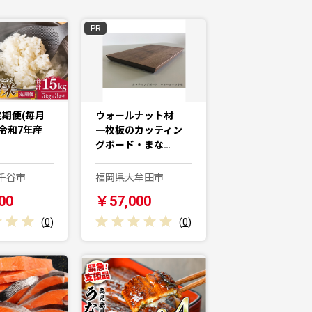
PR
定期便(毎月
ウォールナット材
 令和7年産
一枚板のカッティン
グボード・まな…
千谷市
福岡県大牟田市
00
￥57,000
(
0
)
(
0
)