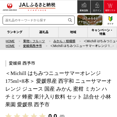
新規登録
ログイン
寄附リスト
ガイド
キャンペーン・
ランキング
返礼品
地域
特集
HOME
果物・フルーツ
みかん・柑橘類
＜Michill はちみつ
HOME
愛媛県西予市
＜Michill はちみつニューサマーオレンジ 1…
愛媛県 西予市
＜Michill はちみつニューサマーオレンジ
175ml×8本＞ 愛媛県産 西宇和 ニューサマーオ
レンジ ジュース 国産 みかん 蜜柑 ミカン ハ
チミツ 蜂蜜 果汁入り飲料 セット 詰合せ 小林
果園 愛媛県 西予市
0.0
(
0
)