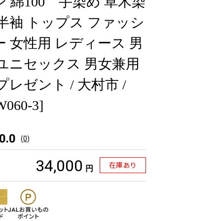
 綿100 手染め 草木染
 半袖 トップス ファッシ
ー 女性用 レディース 男
 ユニセックス 男女兼用
プレゼント / 大村市 /
W060-3]
0.0
(
0
)
34,000
在庫あり
円