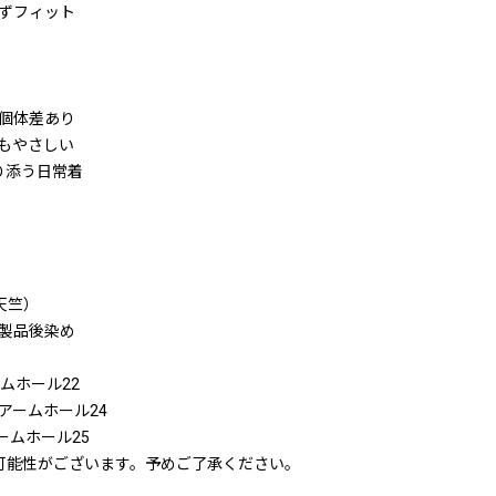
ずフィット
個体差あり
もやさしい
り添う日常着
天竺）
製品後染め
ームホール22
／アームホール24
アームホール25
可能性がございます。予めご了承ください。