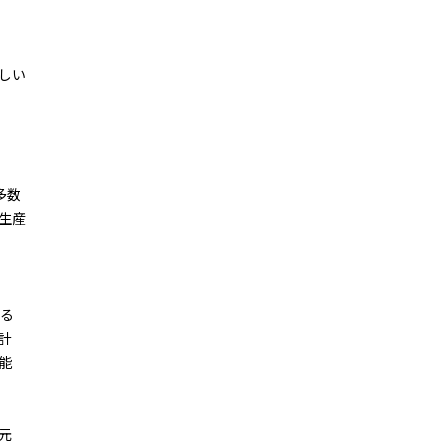
しい
多数
生産
べる
計
能
元