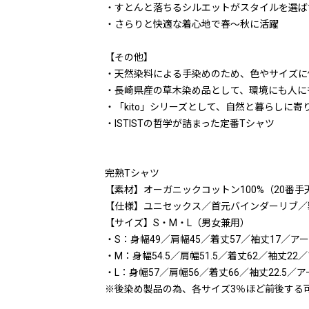
・すとんと落ちるシルエットがスタイルを選ば
・さらりと快適な着心地で春～秋に活躍
【その他】
・天然染料による手染めのため、色やサイズに
・長崎県産の草木染め品として、環境にも人に
・「kito」シリーズとして、自然と暮らしに寄
・ISTISTの哲学が詰まった定番Tシャツ
完熟Tシャツ
【素材】オーガニックコットン100%（20番手
【仕様】ユニセックス／首元バインダーリブ／
【サイズ】S・M・L（男女兼用）
・S：身幅49／肩幅45／着丈57／袖丈17／ア
・M：身幅54.5／肩幅51.5／着丈62／袖丈22
・L：身幅57／肩幅56／着丈66／袖丈22.5／
※後染め製品の為、各サイズ3％ほど前後する