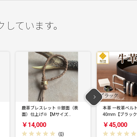
クしています。
本革 一枚革ベルト 4mm厚 幅
本革 一枚革ベルト
40mm【ブラック…
30mm【ブラッ
￥45,000
￥45,000
(
0
)