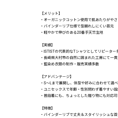
【メリット】
・オーガニックコットン使用で肌あたりがやさ
・バインダーリブ仕様で型崩れしにくい首元
・軽やかで伸びのある20番手天竺生地
【実績】
・ISTISTの代表的なTシャツとしてリピーター
・長崎県大村市の自然に囲まれた工房にて一貫
・藍染め衣類の制作・販売実績多数
【アドバンテージ】
・S～Lまで展開し、体型や好みに合わせて選
・ユニセックスで年齢・性別問わず着やすい設
・普段着にも、ちょっとした贈り物にも対応可
【特徴】
・バインダーリブで丈夫＆スタイリッシュな首