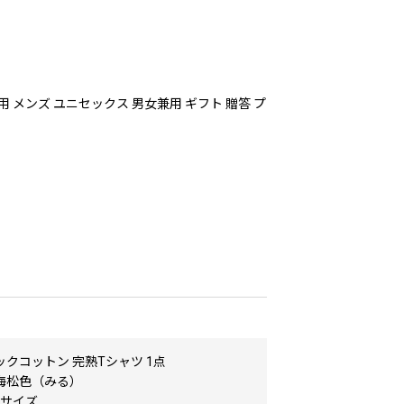
用 メンズ ユニセックス 男女兼用 ギフト 贈答 プ
クコットン 完熟Tシャツ 1点
海松色（みる）
Lサイズ