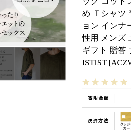
ック コットン
め Ｔシャツ
ョン インナ
性用 メンズ
ギフト 贈答 
ISTIST [ACZ
寄附金額
決済方法