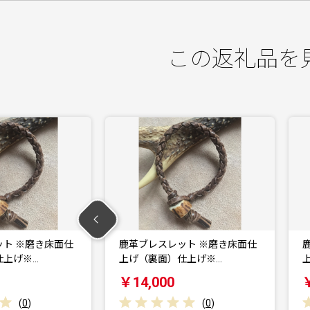
この返礼品を
ット ※磨き床面仕
鹿革ブレスレット ※磨き床面仕
仕上げ※…
上げ（裏面）仕上げ※…
￥14,000
(
0
)
(
0
)