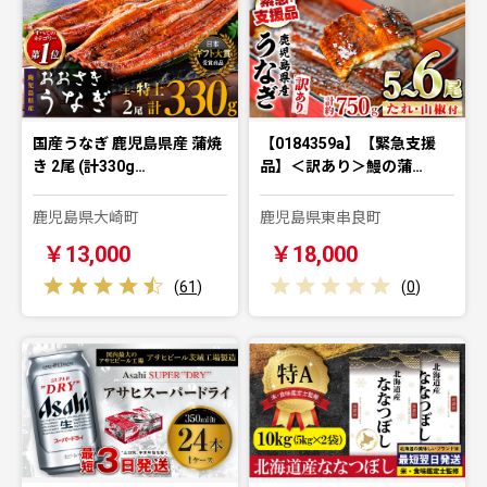
国産うなぎ 鹿児島県産 蒲焼
【0184359a】【緊急支援
き 2尾 (計330g…
品】＜訳あり＞鰻の蒲…
鹿児島県大崎町
鹿児島県東串良町
￥13,000
￥18,000
(
61
)
(
0
)