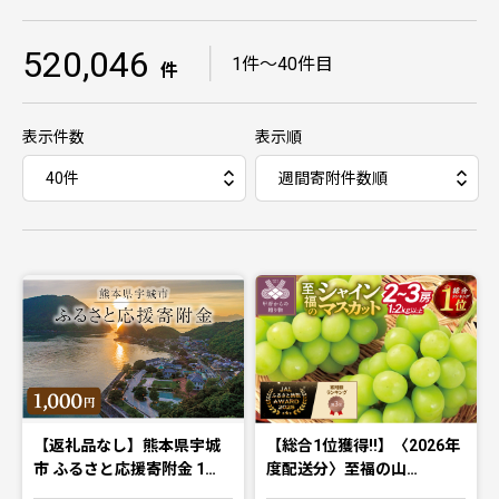
520,046
｜
1件〜40件目
件
表示件数
表示順
【返礼品なし】熊本県宇城
【総合1位獲得!!】〈2026年
市 ふるさと応援寄附金 1…
度配送分〉至福の山…