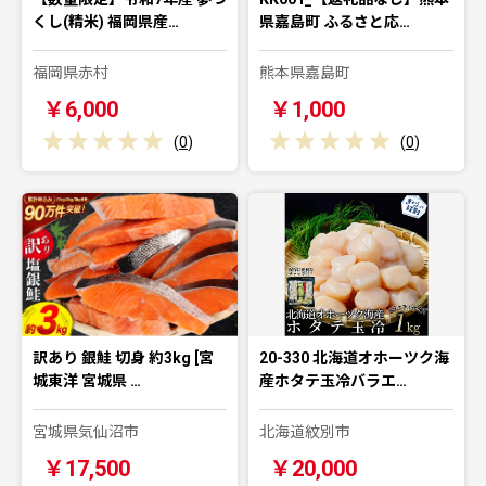
くし(精米) 福岡県産…
県嘉島町 ふるさと応…
福岡県赤村
熊本県嘉島町
￥6,000
￥1,000
(
0
)
(
0
)
訳あり 銀鮭 切身 約3kg [宮
20-330 北海道オホーツク海
城東洋 宮城県 …
産ホタテ玉冷バラエ…
宮城県気仙沼市
北海道紋別市
￥17,500
￥20,000