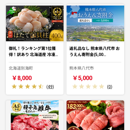
御礼！ランキング第1位獲
返礼品なし 熊本県八代市 お
得！訳あり 北海道産 冷凍…
うえん寄附金(5,00…
北海道別海町
熊本県八代市
￥8,000
￥5,000
(
49
)
(
0
)