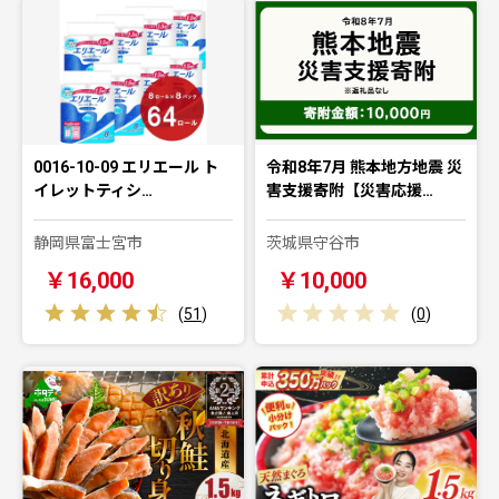
0016-10-09 エリエール ト
令和8年7月 熊本地方地震 災
イレットティシ…
害支援寄附【災害応援…
静岡県富士宮市
茨城県守谷市
￥16,000
￥10,000
(
51
)
(
0
)