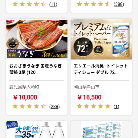
(
11
)
(
388
)
おおさきうなぎ 国産うなぎ
エリエール消臭+トイレット
蒲焼 3尾 (120…
ティシュー ダブル 72…
鹿児島県大崎町
岡山県津山市
￥10,000
￥16,500
(
238
)
(
1
)