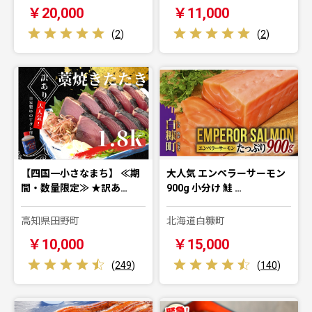
￥20,000
￥11,000
(
2
)
(
2
)
【四国一小さなまち】 ≪期
大人気 エンペラーサーモン
間・数量限定≫ ★訳あ…
900g 小分け 鮭 …
高知県田野町
北海道白糠町
￥10,000
￥15,000
(
249
)
(
140
)