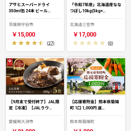
アサヒスーパードライ
「令和7年産」北海道産なな
350ml缶 24本 ビール…
つぼし10kg(5kg×…
茨城県守谷市
北海道三笠市
￥15,000
￥17,000
(
27
)
(
0
)
【9月末で受付終了】JAL限
【応援寄附金】熊本県菊陽
定【冷凍】【JALラウ…
町 1口 1,000円 返…
愛媛県大洲市
熊本県菊陽町