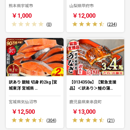
熊本県宇城市
山梨県甲府市
￥1,000
￥12,000
(
0
)
(
234
)
訳あり 銀鮭 切身 約2kg [宮
【0134350a】【緊急支援
城東洋 宮城県 …
品】＜訳あり＞鰻の蒲…
宮城県気仙沼市
鹿児島県東串良町
￥12,500
￥13,000
(
304
)
(
21
)