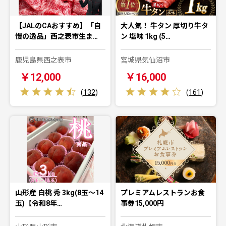
【JALのCAおすすめ】「自
大人気！ 牛タン 厚切り牛タ
慢の逸品」西之表市生ま…
ン 塩味 1kg (5…
鹿児島県西之表市
宮城県気仙沼市
￥12,000
￥16,000
(
132
)
(
161
)
山形産 白桃 秀 3kg(8玉～14
プレミアムレストランお食
玉)【令和8年…
事券15,000円