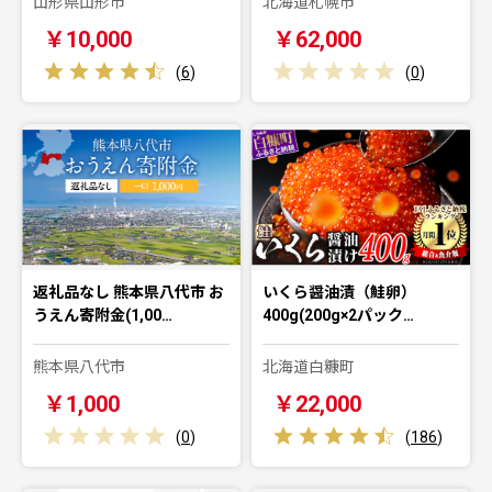
山形県山形市
北海道札幌市
￥10,000
￥62,000
(
6
)
(
0
)
返礼品なし 熊本県八代市 お
いくら醤油漬（鮭卵）
うえん寄附金(1,00…
400g(200g×2パック…
熊本県八代市
北海道白糠町
￥1,000
￥22,000
(
0
)
(
186
)