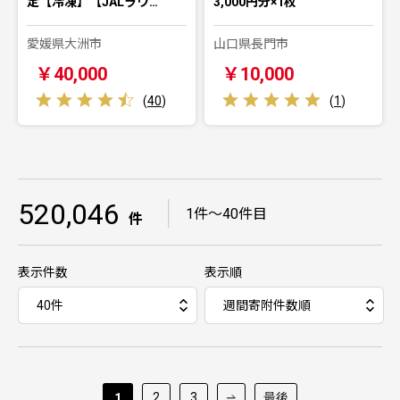
定【冷凍】【JALラウ…
3,000円分×1枚
愛媛県大洲市
山口県長門市
￥40,000
￥10,000
(
40
)
(
1
)
520,046
｜
1件～40件目
件
表示件数
表示順
2
3
最後
1