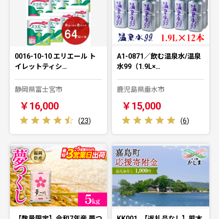
0016-10-10 エリエール ト
A1-0871／飲む温泉水/温泉
イレットティシ…
水99（1.9L×…
静岡県富士宮市
鹿児島県垂水市
￥16,000
￥15,000
(
23
)
(
6
)
【数量限定】令和7年産 夢つ
KK001_【返礼品なし】熊本