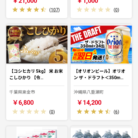
￥21,000
￥1,000
(
107
)
(
0
)
【コシヒカリ 5kg】 米 お米
【オリオンビール】オリオ
こしひかり 【令…
ン ザ・ドラフト＜350m…
千葉県東金市
沖縄県八重瀬町
￥6,800
￥14,200
(
0
)
(
6
)