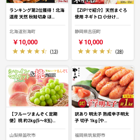
ランキング第2位獲得！北海
【ZIP!で紹介】天然まぐろ
道産 天然 秋鮭切身 ほ…
使用 ネギトロ 小分け…
北海道別海町
静岡県吉田町
￥10,000
￥10,000
(
13
)
(
38
)
【フルーツまんぞく定期
訳あり 明太子 熟成辛子明太
便】桃 約2kg(5～8玉)…
子 切子 1kg [や…
山梨県笛吹市
福岡県筑紫野市